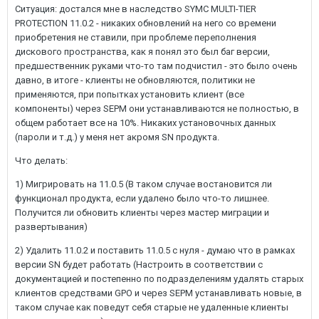
Ситуация: достался мне в наследство SYMC MULTI-TIER
PROTECTION 11.0.2 - никаких обновлений на него со времени
приобретения не ставили, при проблеме переполнения
дискового пространства, как я понял это был баг версии,
предшественник руками что-то там подчистил - это было очень
давно, в итоге - клиенты не обновляются, политики не
применяются, при попытках установить клиент (все
компоненты) через SEPM они устанавливаются не полностью, в
общем работает все на 10%. Никаких установочных данных
(пароли и т.д.) у меня нет акромя SN продукта.
Что делать:
1) Мигрировать на 11.0.5 (В таком случае востановится ли
функционал продукта, если удалено было что-то лишнее.
Получится ли обновить клиенты через мастер миграции и
развертывания)
2) Удалить 11.0.2 и поставить 11.0.5 с нуля - думаю что в рамках
версии SN будет работать (Настроить в соответствии с
документацией и постепенно по подразделениям удалять старых
клиентов средствами GPO и через SEPM устанавливать новые, в
таком случае как поведут себя старые не удаленные клиенты