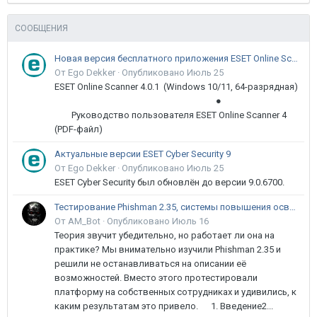
СООБЩЕНИЯ
Новая версия бесплатного приложения ESET Online Scanner доступна пользователям
От Ego Dekker ·
Опубликовано
Июль 25
ESET Online Scanner 4.0.1 (Windows 10/11, 64-разрядная)
●
Руководство пользователя ESET Online Scanner 4
(PDF-файл)
Актуальные версии ESET Cyber Security 9
От Ego Dekker ·
Опубликовано
Июль 25
ESET Cyber Security был обновлён до версии 9.0.6700.
Тестирование Phishman 2.35, системы повышения осведомлённости пользователей в сфере ИБ
От AM_Bot ·
Опубликовано
Июль 16
Теория звучит убедительно, но работает ли она на
практике? Мы внимательно изучили Phishman 2.35 и
решили не останавливаться на описании её
возможностей. Вместо этого протестировали
платформу на собственных сотрудниках и удивились, к
каким результатам это привело. 1. Введение2...