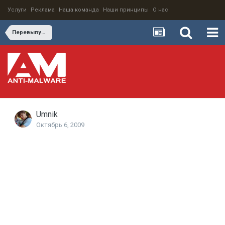
Услуги
Реклама
Наша команда
Наши принципы
О нас
Перевыпуск баз сигнатур drw50040.vdb (drw4449h.vdb)
Umnik
Октябрь 6, 2009