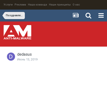
Услуги
Реклама
Наша команда
Наши принципы
О нас
Поздравляем Кирилла Керценбаума с днем рождения !
dedasus
Июнь 13, 2019