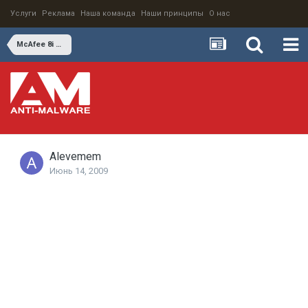
Услуги
Реклама
Наша команда
Наши принципы
О нас
McAfee 8i Enterprise + Anti-Spyware + MDF8.5 Вопросы...
Alevemem
Июнь 14, 2009