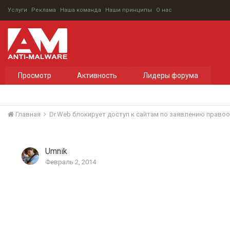
Услуги
Реклама
Наша команда
Наши принципы
О нас
Просмотр
Активность
Лидеры форума
Главная
Dr.Web блокирует доступ к сайтам по заявлению право
Umnik
Февраль 2, 2014