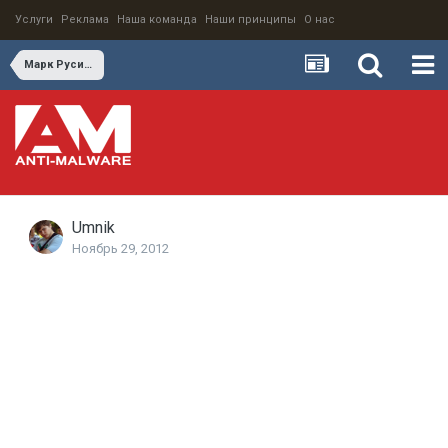
Услуги
Реклама
Наша команда
Наши принципы
О нас
Марк Русинович на TechEd Russia в Москве о Sysinternals и Azure
Umnik
Ноябрь 29, 2012