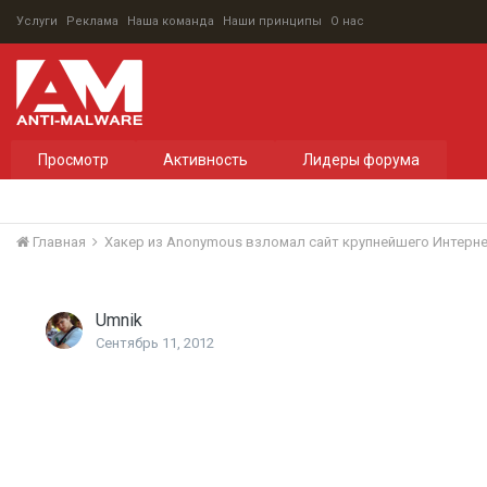
Услуги
Реклама
Наша команда
Наши принципы
О нас
Просмотр
Активность
Лидеры форума
Главная
Хакер из Anonymous взломал сайт крупнейшего Интерн
Umnik
Сентябрь 11, 2012