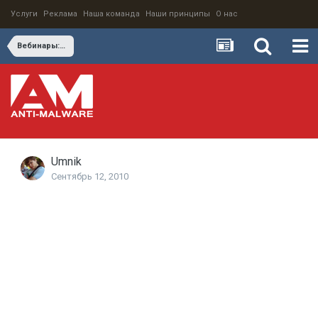
Услуги
Реклама
Наша команда
Наши принципы
О нас
Вебинары: web-безопасность от Blue Coat Systems и «Лаборатории Касперского»
Umnik
Сентябрь 12, 2010