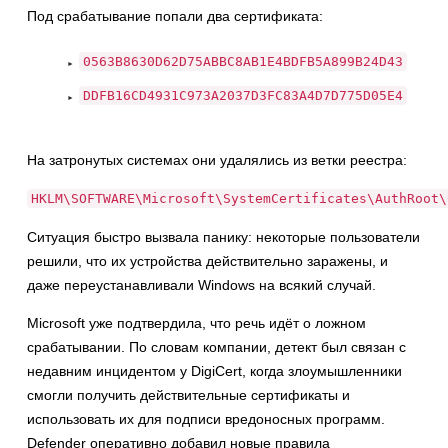
Под срабатывание попали два сертификата:
0563B8630D62D75ABBC8AB1E4BDFB5A899B24D43
DDFB16CD4931C973A2037D3FC83A4D7D775D05E4
На затронутых системах они удалялись из ветки реестра:
HKLM\SOFTWARE\Microsoft\SystemCertificates\AuthRoot\
Ситуация быстро вызвала панику: некоторые пользователи
решили, что их устройства действительно заражены, и
даже переустанавливали Windows на всякий случай.
Microsoft уже подтвердила, что речь идёт о ложном
срабатывании. По словам компании, детект был связан с
недавним инцидентом у DigiCert, когда злоумышленники
смогли получить действительные сертификаты и
использовать их для подписи вредоносных программ.
Defender оперативно добавил новые правила