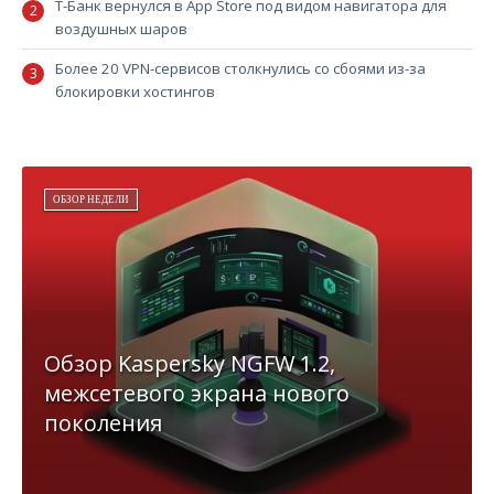
Т-Банк вернулся в App Store под видом навигатора для
воздушных шаров
Более 20 VPN-сервисов столкнулись со сбоями из-за
блокировки хостингов
ОБЗОР НЕДЕЛИ
Обзор Kaspersky NGFW 1.2,
межсетевого экрана нового
поколения