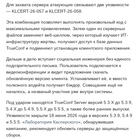
Для захвата сервера атакующие связывают две уязвимости
— KLCERT-26-057 и KLCERT-26-058.
Эта комбинация позволяет выполнять произвольный код с
максимальными привилегиями. Затем один из серверных
файлов заменяют веб-шеллом, через который изучают ИТ-
инфраструктуру жертвы, получают доступ к базе данных
TrueConf и подменяют установщик клиентского приложения.
Дальше в дело вступает социальная инженерия без единого
подозрительного письма. Пользователь подключается к
видеоконференции и видит предложение скачать
обновлённую версию клиента. Устанавливает её, и вместо
полезного апдейта получает бэкдор. Совещание ещё не
началось, а незваный участник уже внутри системы.
Под ударом находятся TrueConf Server версий 5.3.X до 5.3.9,
5.4.X до 5.4.9, 5.5.X до 5.5.5, а также более ранние выпуски.
Уязвимости закрыли 18 июня 2026 года в версиях 5.3.9, 5.4.9
и 5.5.5. «
Лаборатория Касперского
», обнаружившая
кампанию, рекомендует обновить серверы до защищённых
сборок.