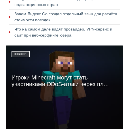
подсанкционных стран
Зачем Яндекс Go создал отдельный язык для расчёта
стоимости поездок
Что на самом деле видят провайдер, VPN-сервис и
сайт при веб-сёрфинге юзера
НОВОСТЬ
Игроки Minecraft могут стать
участниками DDoS-атаки через пл...