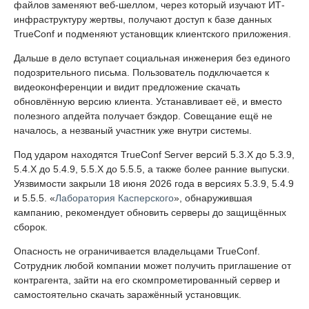
файлов заменяют веб-шеллом, через который изучают ИТ-
инфраструктуру жертвы, получают доступ к базе данных
TrueConf и подменяют установщик клиентского приложения.
Дальше в дело вступает социальная инженерия без единого
подозрительного письма. Пользователь подключается к
видеоконференции и видит предложение скачать
обновлённую версию клиента. Устанавливает её, и вместо
полезного апдейта получает бэкдор. Совещание ещё не
началось, а незваный участник уже внутри системы.
Под ударом находятся TrueConf Server версий 5.3.X до 5.3.9,
5.4.X до 5.4.9, 5.5.X до 5.5.5, а также более ранние выпуски.
Уязвимости закрыли 18 июня 2026 года в версиях 5.3.9, 5.4.9
и 5.5.5. «
Лаборатория Касперского
», обнаружившая
кампанию, рекомендует обновить серверы до защищённых
сборок.
Опасность не ограничивается владельцами TrueConf.
Сотрудник любой компании может получить приглашение от
контрагента, зайти на его скомпрометированный сервер и
самостоятельно скачать заражённый установщик.