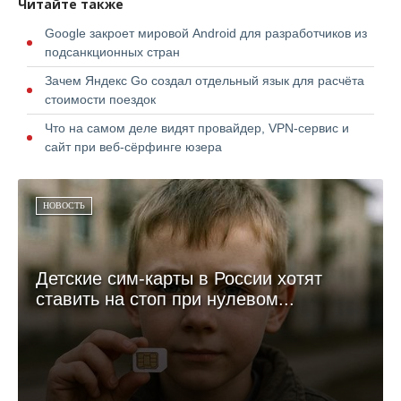
Читайте также
Google закроет мировой Android для разработчиков из
подсанкционных стран
Зачем Яндекс Go создал отдельный язык для расчёта
стоимости поездок
Что на самом деле видят провайдер, VPN-сервис и
сайт при веб-сёрфинге юзера
НОВОСТЬ
Детские сим-карты в России хотят
ставить на стоп при нулевом...