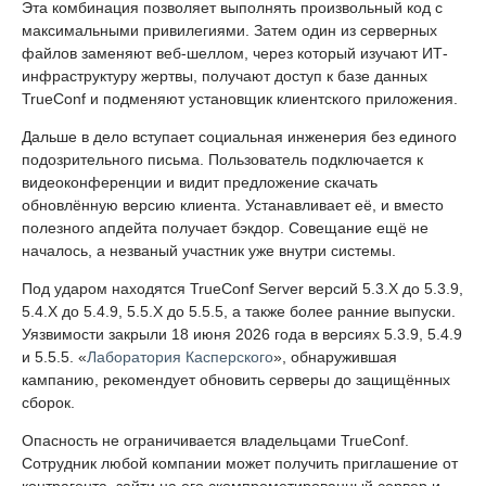
Эта комбинация позволяет выполнять произвольный код с
максимальными привилегиями. Затем один из серверных
файлов заменяют веб-шеллом, через который изучают ИТ-
инфраструктуру жертвы, получают доступ к базе данных
TrueConf и подменяют установщик клиентского приложения.
Дальше в дело вступает социальная инженерия без единого
подозрительного письма. Пользователь подключается к
видеоконференции и видит предложение скачать
обновлённую версию клиента. Устанавливает её, и вместо
полезного апдейта получает бэкдор. Совещание ещё не
началось, а незваный участник уже внутри системы.
Под ударом находятся TrueConf Server версий 5.3.X до 5.3.9,
5.4.X до 5.4.9, 5.5.X до 5.5.5, а также более ранние выпуски.
Уязвимости закрыли 18 июня 2026 года в версиях 5.3.9, 5.4.9
и 5.5.5. «
Лаборатория Касперского
», обнаружившая
кампанию, рекомендует обновить серверы до защищённых
сборок.
Опасность не ограничивается владельцами TrueConf.
Сотрудник любой компании может получить приглашение от
контрагента, зайти на его скомпрометированный сервер и