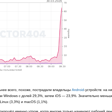
ьнее всего, похоже, пострадали владельцы
Android
-устройств: на н
ли Windows с долей 29,3%, затем iOS — 23,9%. Значительно меньш
Linux (3,3%) и macOS (1,1%).
роизошёл именно утром, когда многие только начинают рабочий ден