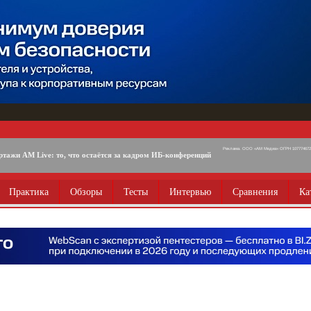
Реклама. ООО «АМ Медиа» ОГРН 1077746725
ртажи AM Live: то, что остаётся за кадром ИБ-конференций
Практика
Обзоры
Тесты
Интервью
Сравнения
Ка