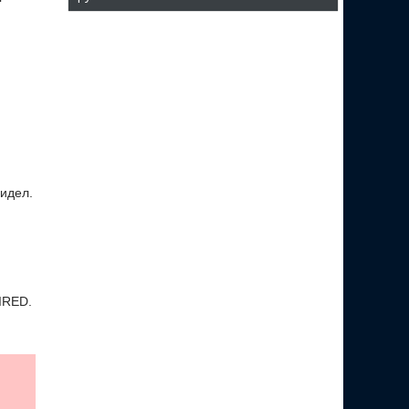
видел.
IRED.