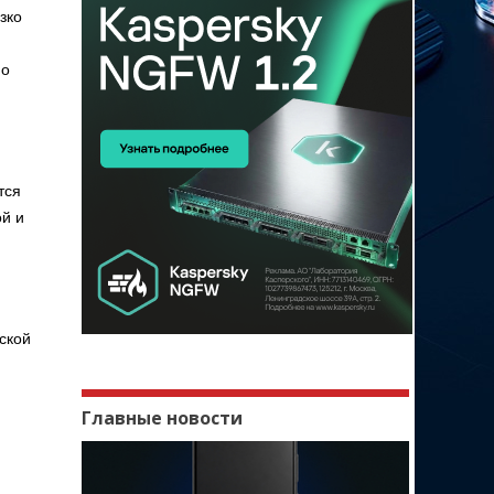
зко
по
тся
ой и
и
ской
Главные новости