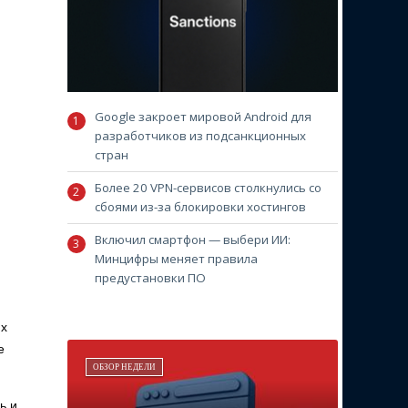
Google закроет мировой Android для
разработчиков из подсанкционных
стран
Более 20 VPN-сервисов столкнулись со
сбоями из-за блокировки хостингов
Включил смартфон — выбери ИИ:
Минцифры меняет правила
предустановки ПО
их
е
ОБЗОР НЕДЕЛИ
ь и