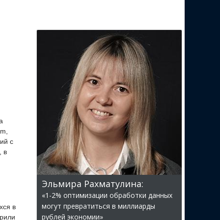
а
am,
ий с
 в
Эльмира Рахматулина:
«1-2% оптимизации обработки данных
могут превратиться в миллиарды
хся в
рублей экономии»
брили