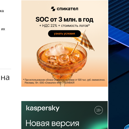
ка
 их
 на