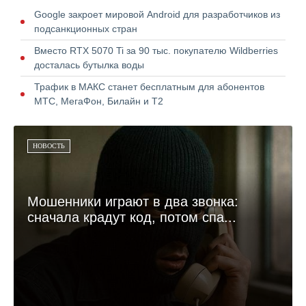
Google закроет мировой Android для разработчиков из
подсанкционных стран
Вместо RTX 5070 Ti за 90 тыс. покупателю Wildberries
досталась бутылка воды
Трафик в МАКС станет бесплатным для абонентов
МТС, МегаФон, Билайн и Т2
НОВОСТЬ
Мошенники играют в два звонка:
сначала крадут код, потом спа...