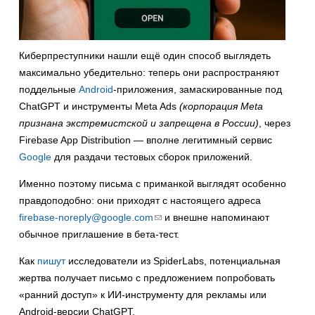
Киберпреступники нашли ещё один способ выглядеть
максимально убедительно: теперь они распространяют
поддельные
Android
-приложения, замаскированные под
ChatGPT и инструменты Meta Ads
(корпорация Meta
признана экстремистской и запрещена в России)
, через
Firebase App Distribution — вполне легитимный сервис
Google
для раздачи тестовых сборок приложений.
Именно поэтому письма с приманкой выглядят особенно
правдоподобно: они приходят с настоящего адреса
firebase-noreply@google.com
(ссылка
и внешне напоминают
обычное приглашение в бета-тест.
для
отправки
Как
пишут
исследователи из SpiderLabs, потенциальная
email)
жертва получает письмо с предложением попробовать
«ранний доступ» к ИИ-инструменту для рекламы или
Android-версии ChatGPT.