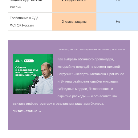
России
Требования к СДЗ
2 класс защиты
Нет
ФСТЭК России
Реклама, 18+. ПАО «Мегафон» ИНН 7812014560 | 2Vfnxxr81dM
Как выбрать облачного провайдера,
который не подведёт в момент пиковой
нагрузки? Эксперты МегаФона ПроБизнес
и Skyeng разбирают ошибки миграции,
гибридные модели, безопасность и
скрытые расходы — и объясняют, как
связать инфраструктуру с реальными задачами бизнеса.
Читать статью →