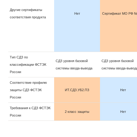
Другие сертификаты
Нет
Сертификат МО РФ №
соответствия продукта
Тип СДЗ по
СДЗ уровня базовой
СДЗ уровня базовой
классификации ФСТЭК
системы ввода-вывода
системы ввода-вывод
России
Соответствие профилю
защиты СДЗ ФСТЭК
ИТ.СДЗ.УБ2.ПЗ
Нет
России
Требования к СДЗ ФСТЭК
2 класс защиты
Нет
России