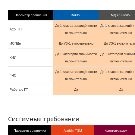
Параметр сравнения
Витязь
МДЗ-Эшелон
До 1 класса защищённости
До 1 класса защищён
АСУ ТП
включительно
включительно
ИСПДн
До УЗ-1 включительно
До УЗ-1 включитель
До 1 категории значимости
До 1 категории значи
КИИ
включительно
включительно
До 1 класса защищённости
До 1 класса защищён
ГИС
включительно
включительно
Работа с ГТ
Да
Да
Системные требования
Параметр сравнения
Aladdin TSM
Криптон-замок