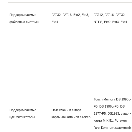
Поддерживаемые
FAT32, FAT16, Ext2, Ext3,
FAT12, FAT16, FAT32,
файловые системы
Ext4
NTFS, Ext2, Ext3, Ext4
Touch Memory DS 1995L-
F5, DS 1996L-F5, DS
Поддерживаемые
USB-ключи и смарт-
1977-F5, DS1993, смарт-
идентификаторы
карты JaCarta или eToken
карта MIK 51, Рутокен
(для Криптон-замок/mini)