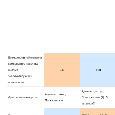
Возможность обновления
компонентов продукта
силами
Да
Нет
эксплуатирующей
организации
Администратор,
Администратор,
Функциональные роли
Пользователь (До 5
Пользователь
категорий)