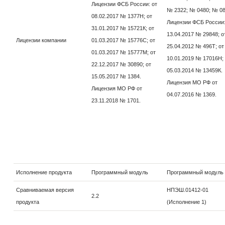
Лицензии ФСБ России: от
№ 2322; № 0480; № 08
08.02.2017 № 1377Н; от
Лицензии ФСБ России:
31.01.2017 № 15721К; от
13.04.2017 № 29848; о
Лицензии компании
01.03.2017 № 15776С; от
25.04.2012 № 496Т; от
01.03.2017 № 15777М; от
10.01.2019 № 17016Н; 
22.12.2017 № 30890; от
05.03.2014 № 13459К.
15.05.2017 № 1384.
Лицензия МО РФ от
Лицензия МО РФ от
04.07.2016 № 1369.
23.11.2018 № 1701.
Исполнение продукта
Программный модуль
Программный модуль
Сравниваемая версия
НПЭШ.01412-01
2.2
продукта
(Исполнение 1)