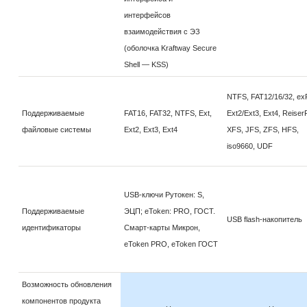
интерфейсов
взаимодействия с ЭЗ
(оболочка Kraftway Secure
Shell — KSS)
NTFS, FAT12/16/32, ex
Поддерживаемые
FAT16, FAT32, NTFS, Ext,
Ext2/Ext3, Ext4, Reiser
файловые системы
Ext2, Ext3, Ext4
XFS, JFS, ZFS, HFS,
iso9660, UDF
USB-ключи Рутокен: S,
Поддерживаемые
ЭЦП; eToken: PRO, ГОСТ.
USB flash-накопитель
идентификаторы
Смарт-карты Микрон,
eToken PRO, eToken ГОСТ
Возможность обновления
компонентов продукта