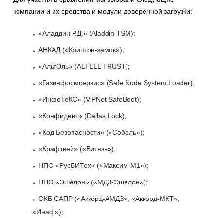
компании и их средства и модули доверенной загрузки:
«Аладдин Р.Д.» (Aladdin TSM);
АНКАД («Криптон-замок»);
«АльтЭль» (ALTELL TRUST);
«Газинформсервис» (Safe Node System Loader);
«ИнфоТеКС» (ViPNet SafeBoot);
«Конфидент» (Dallas Lock);
«Код Безопасности» («Соболь»);
«Крафтвей» («Витязь»);
НПО «РусБИТех» («Максим-М1»);
НПО «Эшелон» («МДЗ-Эшелон»);
ОКБ САПР («Аккорд-АМДЗ», «Аккорд-МКТ»,
«Инаф»);