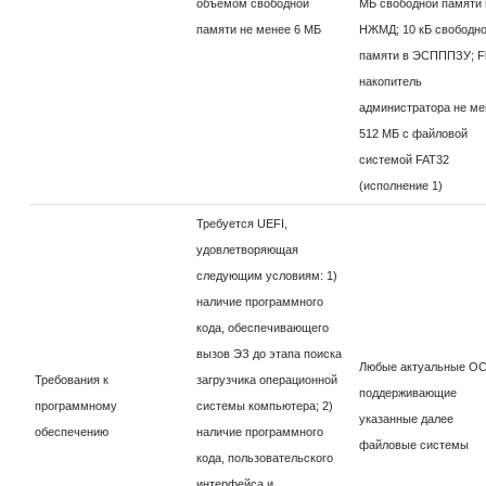
объёмом свободной
МБ свободной памяти 
памяти не менее 6 МБ
НЖМД; 10 кБ свободн
памяти в ЭСПППЗУ; Fl
накопитель
администратора не ме
512 МБ с файловой
системой FAT32
(исполнение 1)
Требуется UEFI,
удовлетворяющая
следующим условиям: 1)
наличие программного
кода, обеспечивающего
вызов ЭЗ до этапа поиска
Любые актуальные ОС
Требования к
загрузчика операционной
поддерживающие
программному
системы компьютера; 2)
указанные далее
обеспечению
наличие программного
файловые системы
кода, пользовательского
интерфейса и