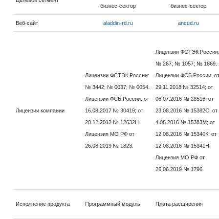
Целевой сегмент
бизнес-сектор
бизнес-сектор
Веб-сайт
aladdin-rd.ru
ancud.ru
Лицензии ФСТЭК России
№ 267; № 1057; № 1869.
Лицензии ФСТЭК России:
Лицензии ФСБ России: о
№ 3442; № 0037; № 0054.
29.11.2018 № 32514; от
Лицензии ФСБ России: от
06.07.2016 № 28516; от
Лицензии компании
16.08.2017 № 30419; от
23.08.2016 № 15382С; от
20.12.2012 № 12632Н.
4.08.2016 № 15383М; от
Лицензия МО РФ от
12.08.2016 № 15340К; от
26.08.2019 № 1823.
12.08.2016 № 15341Н.
Лицензия МО РФ от
26.06.2019 № 1796.
Исполнение продукта
Программный модуль
Плата расширения