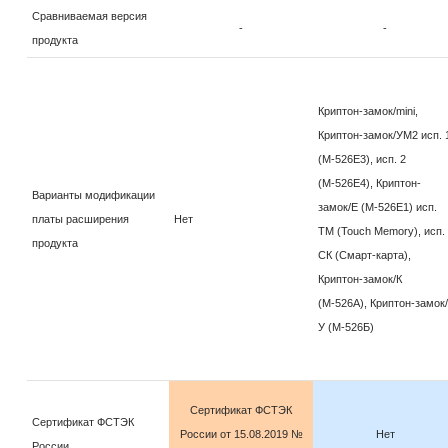
Сравниваемая версия
-
-
продукта
Криптон-замок/mini,
Криптон-замок/УМ2 исп. 
(М-526Е3), исп. 2
(М-526Е4), Криптон-
Варианты модификации
замок/E (М-526Е1) исп.
платы расширения
Нет
TM (Touch Memory), исп.
продукта
СК (Смарт-карта),
Криптон-замок/К
(М-526А), Криптон-замок/
У (М-526Б)
Сертификат ФСТЭК
Сертификат ФСТЭК
России от 15.08.2019 №
Нет
России