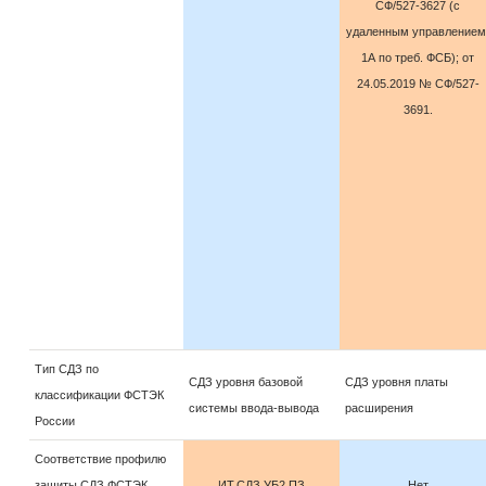
СФ/527-3627 (с
удаленным управлением
1А по треб. ФСБ); от
24.05.2019 № СФ/527-
3691.
Тип СДЗ по
СДЗ уровня базовой
СДЗ уровня платы
классификации ФСТЭК
системы ввода-вывода
расширения
России
Соответствие профилю
защиты СДЗ ФСТЭК
ИТ.СДЗ.УБ2.ПЗ
Нет