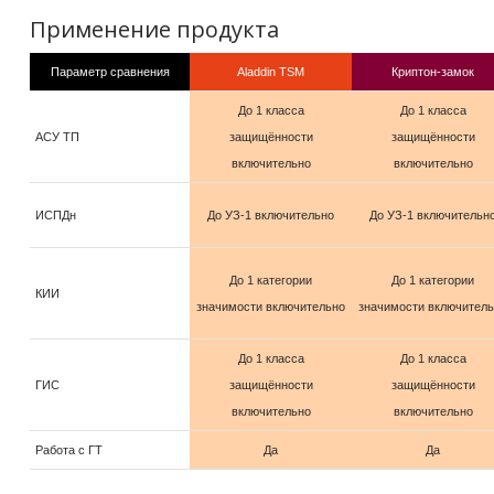
Применение продукта
Параметр сравнения
Aladdin TSM
Криптон-замок
До 1 класса
До 1 класса
АСУ ТП
защищённости
защищённости
включительно
включительно
ИСПДн
До УЗ-1 включительно
До УЗ-1 включительн
До 1 категории
До 1 категории
КИИ
значимости включительно
значимости включител
До 1 класса
До 1 класса
ГИС
защищённости
защищённости
включительно
включительно
Работа с ГТ
Да
Да