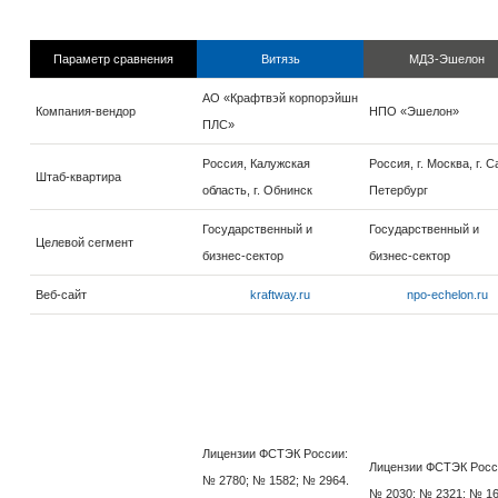
Параметр сравнения
Витязь
МДЗ-Эшелон
АО «Крафтвэй корпорэйшн
Компания-вендор
НПО «Эшелон»
ПЛС»
Россия, Калужская
Россия, г. Москва, г. С
Штаб-квартира
область, г. Обнинск
Петербург
Государственный и
Государственный и
Целевой сегмент
бизнес-сектор
бизнес-сектор
Веб-сайт
kraftway.ru
npo-echelon.ru
Лицензии ФСТЭК России:
Лицензии ФСТЭК Росс
№ 2780; № 1582; № 2964.
№ 2030; № 2321; № 16