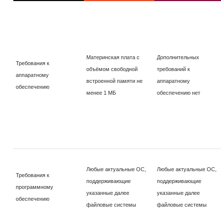
Материнская плата с
Дополнительных
Требования к
объёмом свободной
требований к
аппаратному
встроенной памяти не
аппаратному
обеспечению
менее 1 МБ
обеспечению нет
Любые актуальные ОС,
Любые актуальные ОС,
Требования к
поддерживающие
поддерживающие
программному
указанные далее
указанные далее
обеспечению
файловые системы
файловые системы