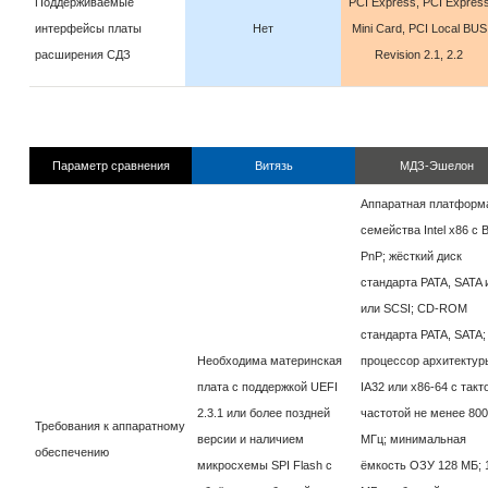
Поддерживаемые
PCI Express, PCI Expres
интерфейсы платы
Нет
Mini Card, PCI Local BUS
расширения СДЗ
Revision 2.1, 2.2
Параметр сравнения
Витязь
МДЗ-Эшелон
Аппаратная платформ
семейства Intel x86 c 
PnP; жёсткий диск
стандарта PATA, SATA 
или SCSI; CD-ROM
стандарта PATA, SATA;
Необходима материнская
процессор архитектур
плата с поддержкой UEFI
IA32 или x86-64 c такт
2.3.1 или более поздней
частотой не менее 800
Требования к аппаратному
версии и наличием
МГц; минимальная
обеспечению
микросхемы SPI Flash с
ёмкость ОЗУ 128 МБ; 