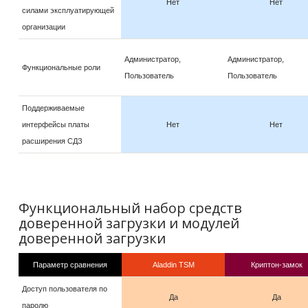
Нет
Нет
силами эксплуатирующей
организации
Администратор,
Администратор,
Функциональные роли
Пользователь
Пользователь
Поддерживаемые
интерфейсы платы
Нет
Нет
расширения СДЗ
Функциональный набор средств
доверенной загрузки и модулей
доверенной загрузки
Параметр сравнения
Aladdin TSM
Криптон-замок
Доступ пользователя по
Да
Да
паролю