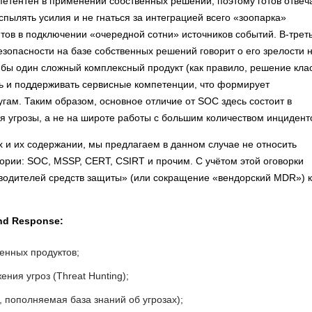
етентен в применении собственных решений, поэтому готов отвеч
аспылять усилия и не гнаться за интеграцией всего «зоопарка»
тов в подключении «очередной сотни» источников событий. В-треть
езопасности на базе собственных решений говорит о его зрелости 
я бы один сложный комплексный продукт (как правило, решение кла
ить и поддерживать сервисные компетенции, что формирует
угам. Таким образом, основное отличие от SOC здесь состоит в
я угрозы, а не на широте работы с большим количеством инцидент
 и их содержании, мы предлагаем в данном случае не относить
ории: SOC, MSSP, CERT, CSIRT и прочим. С учётом этой оговорки
водителей средств защиты» (или сокращение «вендорский MDR») к
nd Response
:
енных продуктов;
ния угроз (Threat Hunting);
e, пополняемая база знаний об угрозах);