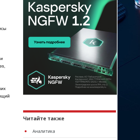
исы
ии
es,
ких
дящий
Читайте также
Аналитика