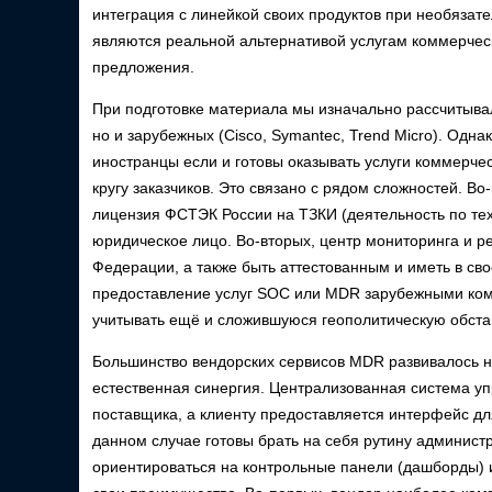
интеграция с линейкой своих продуктов при необязат
являются реальной альтернативой услугам коммерчес
предложения.
При подготовке материала мы изначально рассчитывал
но и зарубежных (Cisco, Symantec, Trend Micro). Одна
иностранцы если и готовы оказывать услуги коммерче
кругу заказчиков. Это связано с рядом сложностей. В
лицензия ФСТЭК России на ТЗКИ (деятельность по т
юридическое лицо. Во-вторых, центр мониторинга и р
Федерации, а также быть аттестованным и иметь в с
предоставление услуг SOC или MDR зарубежными ком
учитывать ещё и сложившуюся геополитическую обста
Большинство вендорских сервисов MDR развивалось на
естественная синергия. Централизованная система уп
поставщика, а клиенту предоставляется интерфейс дл
данном случае готовы брать на себя рутину админист
ориентироваться на контрольные панели (дашборды) 