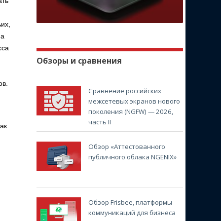
ать
их,
на
сса
Обзоры и сравнения
ов.
Сравнение российских
межсетевых экранов нового
поколения (NGFW) — 2026,
часть II
ак
Обзор «Аттестованного
публичного облака NGENIX»
Обзор Frisbee, платформы
коммуникаций для бизнеса