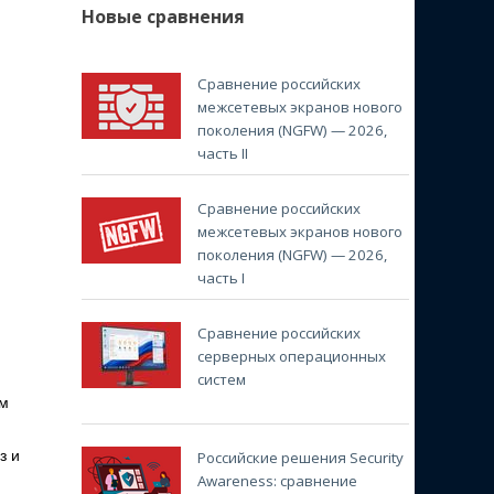
Новые сравнения
Сравнение российских
межсетевых экранов нового
поколения (NGFW) — 2026,
часть II
Сравнение российских
межсетевых экранов нового
поколения (NGFW) — 2026,
часть I
Сравнение российских
серверных операционных
систем
ем
з и
Российские решения Security
Awareness: сравнение