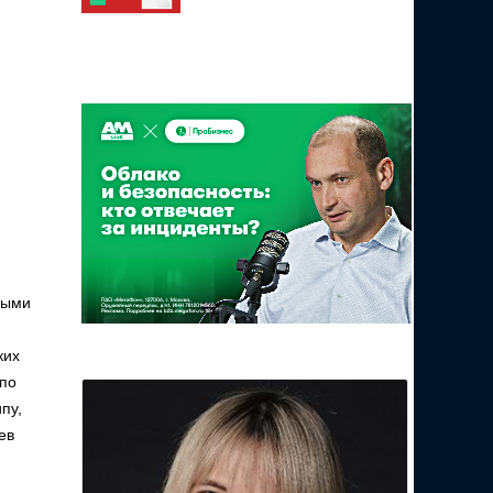
ными
ких
 по
пу,
ев