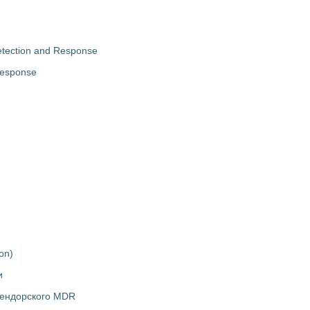
tection and Response
Response
on)
и
вендорского MDR