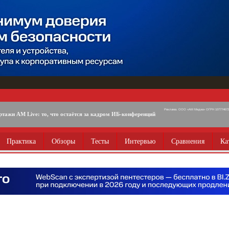
Реклама. ООО «АМ Медиа» ОГРН 1077746725
ртажи AM Live: то, что остаётся за кадром ИБ-конференций
Практика
Обзоры
Тесты
Интервью
Сравнения
Ка