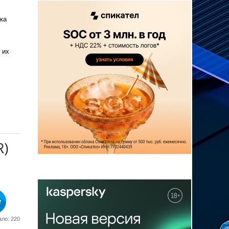
ка
 их
R)
ло: 220