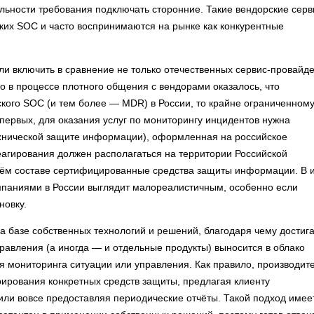
ельности требования подключать сторонние. Такие вендорские сер
ких SOC и часто воспринимаются на рынке как конкурентные
и включить в сравнение не только отечественных сервис-провайде
ко в процессе плотного общения с вендорами оказалось, что
ского SOC (и тем более — MDR) в России, то крайне ограниченном
о-первых, для оказания услуг по мониторингу инцидентов нужна
ехнической защите информации), оформленная на российское
еагирования должен располагаться на территории Российской
воём составе сертифицированные средства защиты информации. В и
паниями в России выглядит малореалистичным, особенно если
новку.
 базе собственных технологий и решений, благодаря чему достиг
равления (а иногда — и отдельные продукты) выносится в облако
я мониторинга ситуации или управления. Как правило, производит
рирования конкретных средств защиты, предлагая клиенту
или вовсе предоставляя периодические отчёты. Такой подход имее