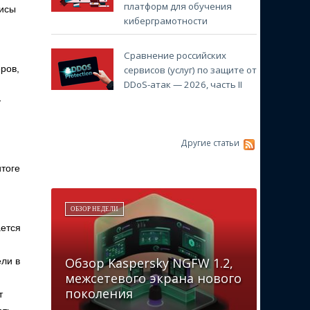
платформ для обучения
висы
киберграмотности
Сравнение российских
ров,
сервисов (услуг) по защите от
DDoS-атак — 2026, часть II
у
Другие статьи
тоге
ОБЗОР НЕДЕЛИ
ается
Обзор Kaspersky NGFW 1.2,
ели в
межсетевого экрана нового
поколения
т