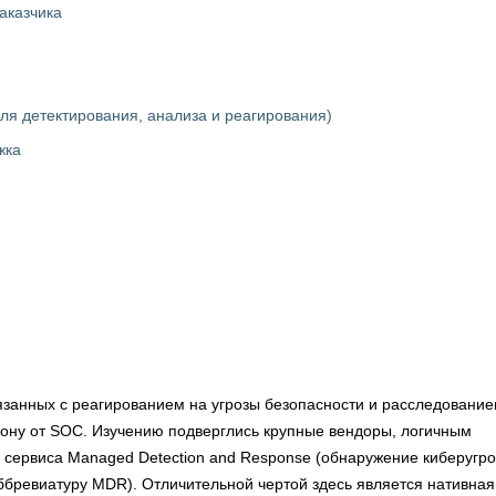
аказчика
ля детектирования, анализа и реагирования)
жка
вязанных с реагированием на угрозы безопасности и расследовани
рону от SOC. Изучению подверглись крупные вендоры, логичным
 сервиса Managed Detection and Response (обнаружение киберугро
ббревиатуру MDR). Отличительной чертой здесь является нативная