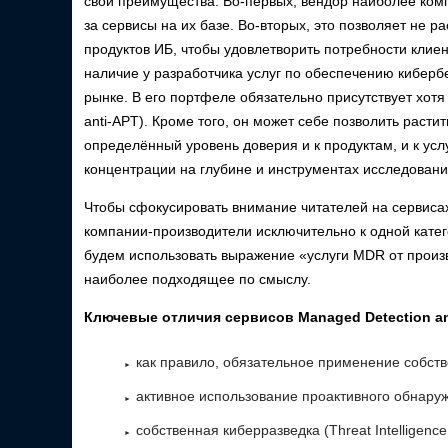
свои преимущества. Во-первых, вендор наиболее комп
за сервисы на их базе. Во-вторых, это позволяет не р
продуктов ИБ, чтобы удовлетворить потребности клиен
наличие у разработчика услуг по обеспечению киберб
рынке. В его портфеле обязательно присутствует хот
anti-APT). Кроме того, он может себе позволить раст
определённый уровень доверия и к продуктам, и к усл
концентрации на глубине и инструментах исследовани
Чтобы сфокусировать внимание читателей на сервисах
компании-производители исключительно к одной катег
будем использовать выражение «услуги MDR от произ
наиболее подходящее по смыслу.
Ключевые отличия сервисов
Managed Detection a
как правило, обязательное применение собств
активное использование проактивного обнаруже
собственная киберразведка (Threat Intelligenc