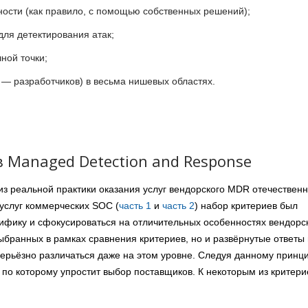
ности (как правило, с помощью собственных решений);
ля детектирования атак;
ной точки;
о — разработчиков) в весьма нишевых областях.
 Managed Detection and Response
из реальной практики оказания услуг вендорского MDR отечествен
услуг коммерческих SOC (
часть 1
и
часть 2
) набор критериев был
цифику и сфокусироваться на отличительных особенностях вендорс
выбранных в рамках сравнения критериев, но и развёрнутые ответы
серьёзно различаться даже на этом уровне. Следуя данному принци
по которому упростит выбор поставщиков. К некоторым из критери