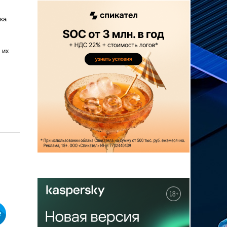
ка
 их