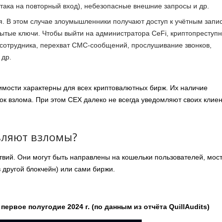
така на повторный вход), небезопасные внешние запросы и др.
. В этом случае злоумышленники получают доступ к учётным запи
рытые ключи. Чтобы выйти на администратора CeFi, криптопреступ
сотрудника, перехват СМС-сообщений, прослушивание звонков,
 др.
мости характерны для всех криптовалютных бирж. Их наличие
ок взлома. При этом CEX далеко не всегда уведомляют своих клие
вляют взломы?
твий. Они могут быть направлены на кошельки пользователей, мос
 другой блокчейн) или сами биржи.
первое полугодие 2024 г. (по данным из отчёта QuillAudits)