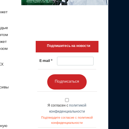
ожет
ждые
этом
ожет
Подпишитесь на новости
юзом
*
E-mail
EX
Подписаться
сивы
Я согласен с
политикой
конфиденциальности
Подтвердите согласие с политикой
конфиденциальности
вную