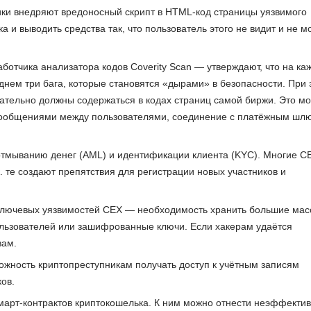
ки внедряют вредоносный скрипт в HTML-код страницы уязвимого
 и выводить средства так, что пользователь этого не видит и не м
ботчика анализатора кодов Coverity Scan — утверждают, что на ка
днем три бага, которые становятся «дырами» в безопасности. При 
ательно должны содержаться в кодах страниц самой биржи. Это м
сообщениями между пользователями, соединение с платёжным шл
тмыванию денег (AML) и идентификации клиента (KYC). Многие C
. те создают препятствия для регистрации новых участников и
ключевых уязвимостей CEX ― необходимость хранить большие мас
ользователей или зашифрованные ключи. Если хакерам удаётся
вам.
можность криптопреступникам получать доступ к учётным записям
ов.
март-контрактов криптокошелька. К ним можно отнести неэффекти