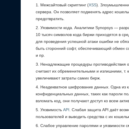
Межсайтовый скриптинг (
XSS
). Злоумышленни
сервера. Он позволяет подменять адрес кошелька
предотвратить.
Уязвимости кода. Аналитики Synopsys ― разра
10 тысяч символов кода биржи приходятся в сре
для проведения успешной атаки ошибки не обяз
быть сторонний софт, обеспечивающий обмен 
и пр.
Ненадлежащие процедуры противодействия о
считают их обременительными и излишними, т. к
увеличивают затраты самих бирж.
Неадекватное шифрование данных. Одна из 
конфиденциальных данных, таких как пароли п
взломать код, они получают доступ ко всем акти
Уязвимость
API
. Слабая защита API даёт воз
пользователей и выводить средства с их кошельк
Слабое управление паролями и уязвимости с