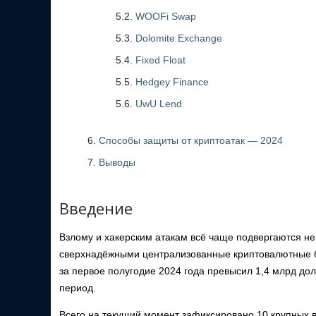
5.2.
WOOFi Swap
5.3.
Dolomite Exchange
5.4.
Fixed Float
5.5.
Hedgey Finance
5.6.
UwU Lend
Способы защиты от криптоатак — 2024
Выводы
Введение
Взлому и хакерским атакам всё чаще подвергаются н
сверхнадёжными централизованные криптовалютные 
за первое полугодие 2024 года превысил 1,4 млрд до
период.
Всего на текущий момент зафиксировано 10 крупных вз