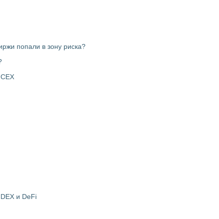
ржи попали в зону риска?
?
 CEX
DEX и DeFi