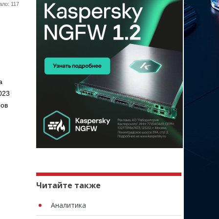
ло: 117
а
023
нов
Читайте также
Аналитика