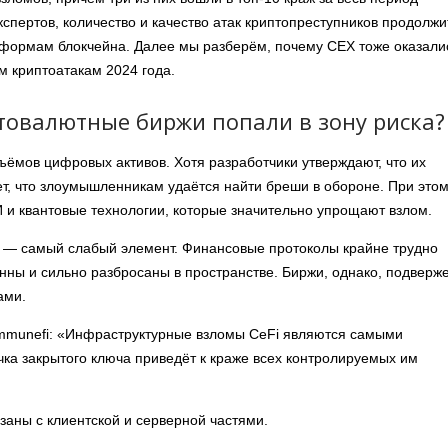
спертов, количество и качество атак криптопреступников продолжи
атформам блокчейна. Далее мы разберём, почему CEX тоже оказали
 криптоатакам 2024 года.
овалютные биржи попали в зону риска?
ёмов цифровых активов. Хотя разработчики утверждают, что их
т, что злоумышленникам удаётся найти бреши в обороне. При это
 и квантовые технологии, которые значительно упрощают взлом.
 ― самый слабый элемент. Финансовые протоколы крайне трудно
нны и сильно разбросаны в пространстве. Биржи, однако, подверж
тами.
mmunefi: «Инфраструктурные взломы CeFi являются самыми
ка закрытого ключа приведёт к краже всех контролируемых им
заны с клиентской и серверной частями.