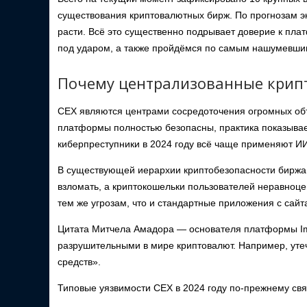
существования криптовалютных бирж. По прогнозам эк
расти. Всё это существенно подрывает доверие к пл
под ударом, а также пройдёмся по самым нашумевшим
Почему централизованные крипт
CEX являются центрами сосредоточения огромных объ
платформы полностью безопасны, практика показывае
киберпреступники в 2024 году всё чаще применяют ИИ
В существующей иерархии криптобезопасности биржа
взломать, а криптокошельки пользователей неравноце
тем же угрозам, что и стандартные приложения с сай
Цитата Митчела Амадора ― основателя платформы I
разрушительными в мире криптовалют. Например, утеч
средств».
Типовые уязвимости CEX в 2024 году по-прежнему свя