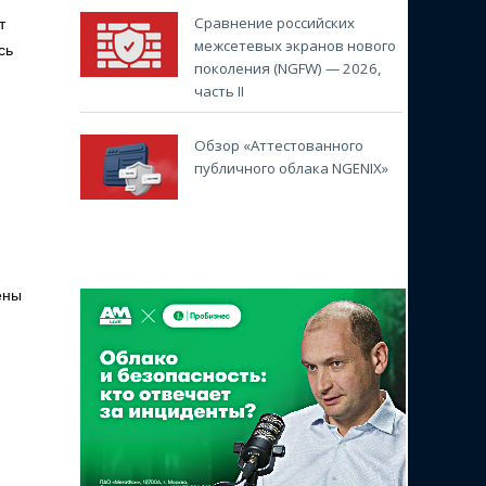
Сравнение российских
т
межсетевых экранов нового
сь
поколения (NGFW) — 2026,
часть II
Обзор «Аттестованного
публичного облака NGENIX»
м
ены