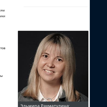
сям
ники
нтов
ты
Эльмира Рахматулина: