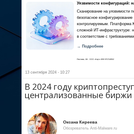
Уязвимости конфигураций: н
Сканирование на уязвимости по
безопасное конфигурирование 
контролируемым. Платформа Ка
сложной ИТ-инфраструктуре: н
в соответствие с требованиями
→ Подробнее
Реклама, 18+. ООО «Кауч» ИНН 9717142012
13 сентября 2024 - 10:27
В 2024 году криптопресту
централизованные биржи
Оксана Киреева
Обозреватель Anti-Malware.ru