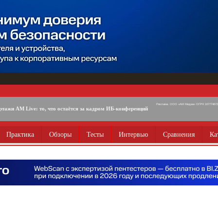
Реклама. ООО «АМ Медиа» ОГРН 1077746725
ртажи AM Live: то, что остаётся за кадром ИБ-конференций
Практика
Обзоры
Тесты
Интервью
Сравнения
Ка