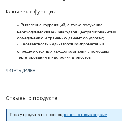
моделирования UML (Unified Modeling Language) позволяет
создавать собственные шаблоны реагирования вместо того,
Ключевые функции
чтобы использовать предустановленные.
Выявление корреляций, а также получение
необходимых связей благодаря централизованному
объединению и хранению данных об угрозах;
Релевантность индикаторов компрометации
определяются для каждой компании с помощью
таргетирования и настройки атрибутов;
Обеспечение целостной защиты путем
предоставления информации об угрозах другим
ЧИТАТЬ ДАЛЕЕ
системам безопасности;
Простое управление и получение информации
благодаря удобному интерфейсу;
Поддерживается возможность объединения с
Отзывы о продукте
корпоративными мессенджерами;
Представление данных в графическом виде для
Пока у продукта нет оценок,
оставьте отзыв первым
более легкого восприятия различных связей между
индикаторами компрометации;
Использование сценариев реагирования.