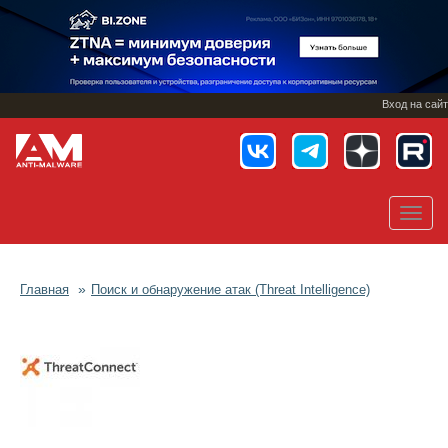
Перейти
к
основному
содержанию
Вход на сайт
Toggl
navig
Главная
Поиск и обнаружение атак (Threat Intelligence)