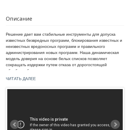
Описание
Решение дает вам стабильные инструменты для допуска
известных безвредных программ, блокирования известных и
неизвестных вредоносных программ и правильного
администрирования новых программ. Наша динамическая
модель доверия на основе белых списков позволяет
сокращать издержки путем отказа от дорогостоящей
обработки белых списков вручную.
ЧИТАТЬ ДАЛЕЕ
Чтобы обнаружить относящиеся к приложению файлы и
работать с ними, не нужно быть детективом. Разработанная
McAfee
нами функция инвентаризации приложений группирует все
Application
двоичные файлы (EXE, DLL, драйверы и сценарии),
Control
находящиеся в любой точке вашей компании, по
приложениям и поставщикам, отображая их в интуитивно
понятном иерархическом формате. Для классификации
приложений используются следующие категории: хорошо
известные (well-known), неизвестные (unknown) и известные