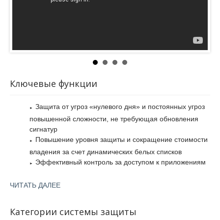
плохие (knownbad).
Кроме того, вы можете легко проводить поиск по
интересующим вас параметрам, таким как приложения,
добавленные на текущей неделе, несертифицированные
двоичные файлы, файлы с неизвестной репутацией,
Ключевые функции
системы с устаревшими версиями Adobe Reader и т. д. Это
позволяет быстро выявлять уязвимости и подтверждать
нормативно-правовое соответствие лицензий на
Защита от угроз «нулевого дня» и постоянных угроз
программное обеспечение.
повышенной сложности, не требующая обновления
сигнатур
Повышение уровня защиты и сокращение стоимости
владения за счет динамических белых списков
Эффективный контроль за доступом к приложениям
с помощью централизованной платформы управления
McAfee ePO
ЧИТАТЬ ДАЛЕЕ
Сокращение количества циклов установки
исправлений благодаря использованию белых списков
Категории системы защиты
и передовой технологии защиты памяти