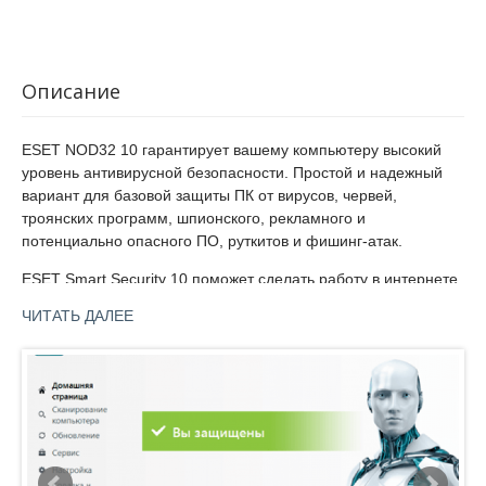
Описание
ESET NOD32 10 гарантирует вашему компьютеру высокий
уровень антивирусной безопасности. Простой и надежный
вариант для базовой защиты ПК от вирусов, червей,
троянских программ, шпионского, рекламного и
потенциально опасного ПО, руткитов и фишинг-атак.
ESET Smart Security 10 поможет сделать работу в интернете
максимально защищенной и безопасной. Надежное
ЧИТАТЬ ДАЛЕЕ
распознавание всех видов угроз и высокая скорость
сканирования стали возможными благодаря сочетанию
новых «облачных» технологий и интеллектуальной
расширенной эвристики ThreatSense.
Основные возможности:
Интеллектуальный режим "Smart mode" для HIPS: