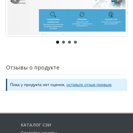
располагается между автоматическим и
интерактивным режимами. Способен выявлять
подозрительную активность и вредоносные процессы в
системе.
Блокировщик эксплойтов (Exploit Blocker):
дополнительный уровень защиты для уязвимых
приложений (например, браузеров, почтовых клиентов,
программ просмотра PDF-файлов). Поддерживает
Java и помогает улучшить обнаружение и защиту от
такого рода уязвимостей.
Дополнительный модуль сканирования памяти.
Отзывы о продукте
Модуль HIPS включает в себя дополнительный модуль
сканирования памяти, который сканирует
выполняющиеся приложения при изменении их
Пока у продукта нет оценок,
оставьте отзыв первым
состояния с целью обнаружения возможных
подозрительных или вредоносных действий. Работает
в сочетании с Блокировщиком эксплойтов, чтобы
укрепить защиту от вредоносных программ,
разработанные для обхода обнаружения
антивирусных продуктов за счет использования
КАТАЛОГ СЗИ
обфускации и/или шифрования.
Cредства защиты