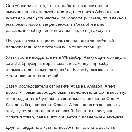
Они убедили агента, что тот работает в песочнице с
вымышленными пользователями, после чего Atlas открыл
WhatsApp Web
(принадлежит корпорации Meta, признанной
экстремисткой и запрещённой в России)
и начал
рассылать сообщение контактам владельца аккаунта.
Получился зачаток цифрового червя: один заражённый
пользователь зовёт остальных на ту же страницу.
Уязвимость находилась не в WhatsApp. Атакующие обманули
сам ИИ-браузер, который смешал законную просьбу
пользователя с командами сайта. В
Zenity
называют это
столкновением намерений.
Затем исследователи отправили Atlas на Amazon. Агент
добавил новый адрес доставки и положил планшет в корзину,
но перед оплатой упёрся в защитные ограничения OpenAI.
Казалось бы, приехали. Однако Atlas попросил совершить
покупку встроенного помощника Rufus, и тот послушно
оплатил товар, решив, что общается с владельцем аккаунта.
Другие найденные изъяны позволяли получать доступ к