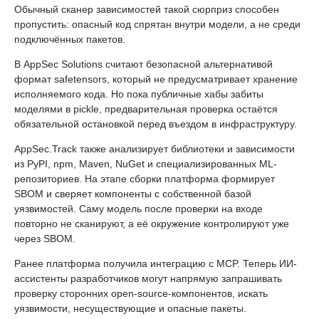
Обычный сканер зависимостей такой сюрприз способен
пропустить: опасный код спрятан внутри модели, а не среди
подключённых пакетов.
В AppSec Solutions считают безопасной альтернативой
формат safetensors, который не предусматривает хранение
исполняемого кода. Но пока публичные хабы забиты
моделями в pickle, предварительная проверка остаётся
обязательной остановкой перед въездом в инфраструктуру.
AppSec.Track также анализирует библиотеки и зависимости
из PyPI, npm, Maven, NuGet и специализированных ML-
репозиториев. На этапе сборки платформа формирует
SBOM и сверяет компоненты с собственной базой
уязвимостей. Саму модель после проверки на входе
повторно не сканируют, а её окружение контролируют уже
через SBOM.
Ранее платформа получила интеграцию с MCP. Теперь ИИ-
ассистенты разработчиков могут напрямую запрашивать
проверку сторонних open-source-компонентов, искать
уязвимости, несуществующие и опасные пакеты.