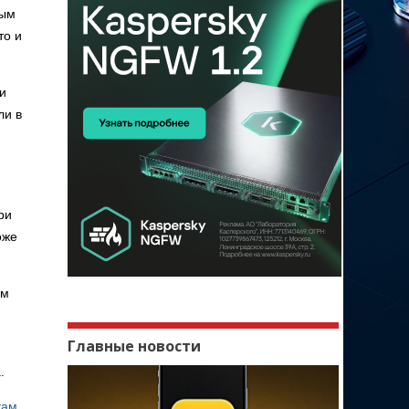
ным
то и
и
ли в
ри
оже
ом
Главные новости
.
кам