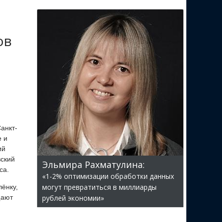
ов
анкт-
е и
ий
вский
Эльмира Рахматулина:
са.
«1-2% оптимизации обработки данных
могут превратиться в миллиарды
ёнку,
щают
рублей экономии»