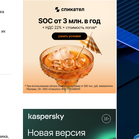
ка
 их
чика,