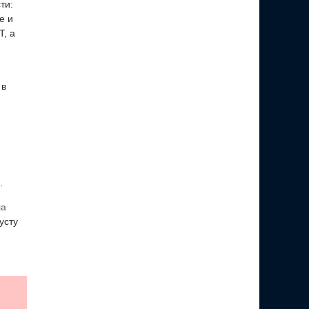
ти:
е и
, а
 в
.
ла
усту