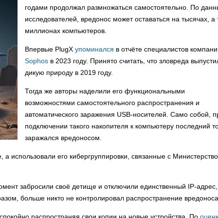
годами продолжал размножаться самостоятельно. По дан
исследователей, вредонос может оставаться на тысячах, а 
миллионах компьютеров.
Впервые PlugX
упоминался
в отчёте специалистов компани
Sophos
в 2023 году. Принято считать, что зловреда выпусти
дикую природу в 2019 году.
Тогда же авторы наделили его функциональными
возможностями самостоятельного распространения и
автоматического заражения USB-носителей. Само собой, п
подключении такого накопителя к компьютеру последний т
заражался вредоносом.
е, а использовали его кибергруппировки, связанные с Министерств
момент забросили своё детище и отключили единственный IP-адрес,
азом, больше никто не контролировал распространение вредоноса
спокойно распространяя свои копии на новые устройства. По
оцен