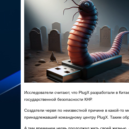
Исследователи считают, что PlugX разработали в Кита
государственной безопасности КНР.
Создатели червя по неизвестной причине в какой-то 
принадлежавший командному центру PlugX. Таким обр
А тем временем червь продолжал жить своей жизнью, 