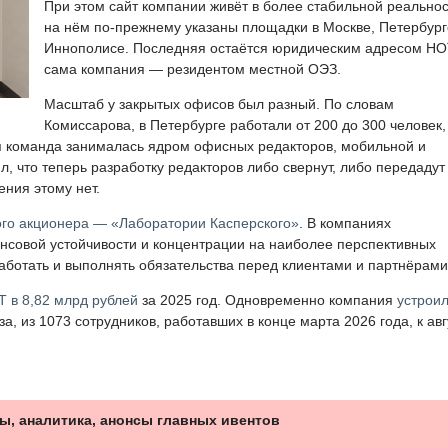
При этом сайт компании живёт в более стабильной реальнос
на нём по-прежнему указаны площадки в Москве, Петербург
Иннополисе. Последняя остаётся юридическим адресом НОТ
сама компания — резидентом местной ОЭЗ.
Масштаб у закрытых офисов был разный. По словам
Комиссарова, в Петербурге работали от 200 до 300 человек,
я команда занималась ядром офисных редакторов, мобильной и
, что теперь разработку редакторов либо свернут, либо передадут
ния этому нет.
ого акционера — «Лаборатории Касперского»
. В компаниях
совой устойчивости и концентрации на наиболее перспективных
аботать и выполнять обязательства перед клиентами и партнёрами
Т в 8,82 млрд рублей
за 2025 год. Одновременно компания
устрои
, из 1073 сотрудников, работавших в конце марта 2026 года, к авг
ы, аналитика, анонсы главных ивентов