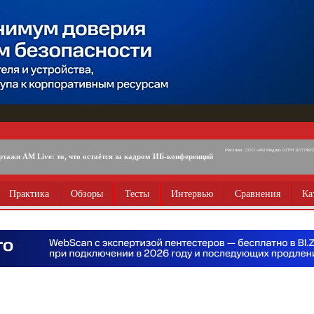
Реклама. ООО «АМ Медиа» ОГРН 1077746725
ртажи AM Live: то, что остаётся за кадром ИБ-конференций
Практика
Обзоры
Тесты
Интервью
Сравнения
Ка