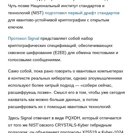
Чуть позже Национальный институт стандартов и
технологий (NIST)
подготовил первый драфт стандартов
для квантово-устойчивой криптографии с открытым
ключом.
Протокол Signal
представляет собой набор
криптографических спецификаций, обеспечивающих
сквозное шифрование (E2EE) для обмена текстовыми и
голосовыми сообщениями.
Само собой, пока рано говорить о квантовых компьютерах
в контексте реальных кибератак, однако злоумышленники
используют более хитрый подход — «собери сейчас,
расшифруешь позже». Смысл его в том, чтобы уже сегодня
нахватать как можно больше данных, а потом
расшифровать их с помощью квантовых технологий.
Здесь Signal отвечает в виде PQXDH, который отличается
от того же NIST’овского CRYSTALS-Kyber гибридным
подходом: он объединяет протоколы X25519 и Kyber-1024,