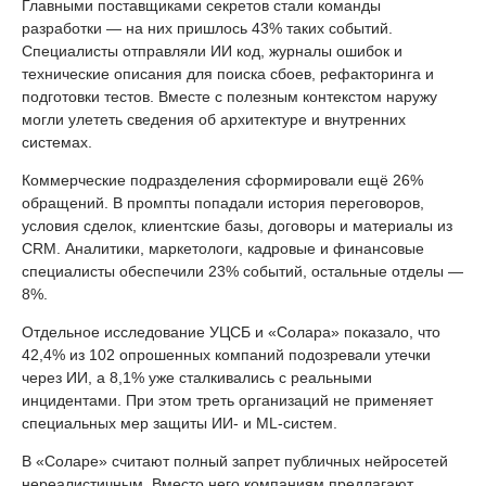
Главными поставщиками секретов стали команды
разработки — на них пришлось 43% таких событий.
Специалисты отправляли ИИ код, журналы ошибок и
технические описания для поиска сбоев, рефакторинга и
подготовки тестов. Вместе с полезным контекстом наружу
могли улететь сведения об архитектуре и внутренних
системах.
Коммерческие подразделения сформировали ещё 26%
обращений. В промпты попадали история переговоров,
условия сделок, клиентские базы, договоры и материалы из
CRM. Аналитики, маркетологи, кадровые и финансовые
специалисты обеспечили 23% событий, остальные отделы —
8%.
Отдельное исследование УЦСБ и «Солара» показало, что
42,4% из 102 опрошенных компаний подозревали утечки
через ИИ, а 8,1% уже сталкивались с реальными
инцидентами. При этом треть организаций не применяет
специальных мер защиты ИИ- и ML-систем.
В «Соларе» считают полный запрет публичных нейросетей
нереалистичным. Вместо него компаниям предлагают