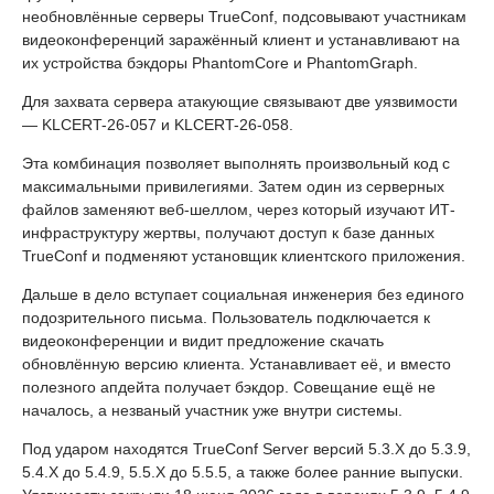
необновлённые серверы TrueConf, подсовывают участникам
видеоконференций заражённый клиент и устанавливают на
их устройства бэкдоры PhantomCore и PhantomGraph.
Для захвата сервера атакующие связывают две уязвимости
— KLCERT-26-057 и KLCERT-26-058.
Эта комбинация позволяет выполнять произвольный код с
максимальными привилегиями. Затем один из серверных
файлов заменяют веб-шеллом, через который изучают ИТ-
инфраструктуру жертвы, получают доступ к базе данных
TrueConf и подменяют установщик клиентского приложения.
Дальше в дело вступает социальная инженерия без единого
подозрительного письма. Пользователь подключается к
видеоконференции и видит предложение скачать
обновлённую версию клиента. Устанавливает её, и вместо
полезного апдейта получает бэкдор. Совещание ещё не
началось, а незваный участник уже внутри системы.
Под ударом находятся TrueConf Server версий 5.3.X до 5.3.9,
5.4.X до 5.4.9, 5.5.X до 5.5.5, а также более ранние выпуски.