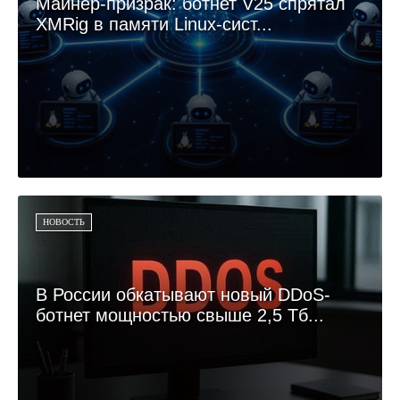
Майнер-призрак: ботнет V25 спрятал
XMRig в памяти Linux-сист...
НОВОСТЬ
В России обкатывают новый DDoS-
ботнет мощностью свыше 2,5 Тб...