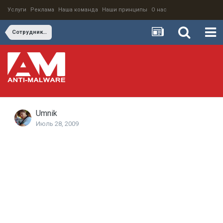
Услуги
Реклама
Наша команда
Наши принципы
О нас
Сотрудники ЛК начали крестовый поход против Symantec...
Umnik
Июль 28, 2009