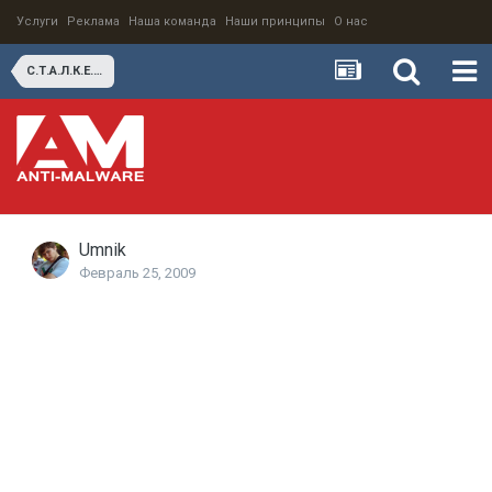
Услуги
Реклама
Наша команда
Наши принципы
О нас
С.Т.А.Л.К.Е.Р - МЕЧТА
Umnik
Февраль 25, 2009