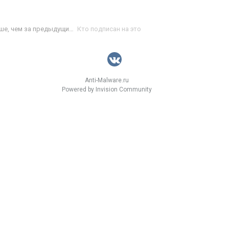
За 8 мес 2008 года вредоносного софта появилось больше, чем за предыдущие 17 лет
Кто подписан на это
Anti-Malware.ru
Powered by Invision Community