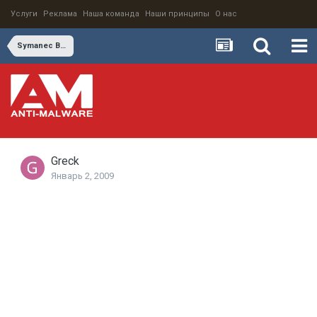
Услуги
Реклама
Наша команда
Наши принципы
О нас
Symanec Backup Exec
Greck
Январь 2, 2009