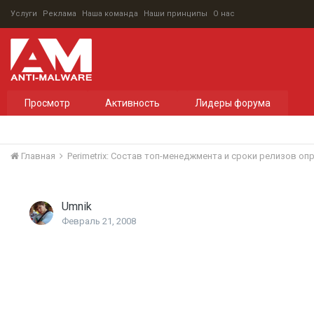
Услуги
Реклама
Наша команда
Наши принципы
О нас
Просмотр
Активность
Лидеры форума
Главная
Perimetrix: Состав топ-менеджмента и сроки релизов о
Umnik
Февраль 21, 2008