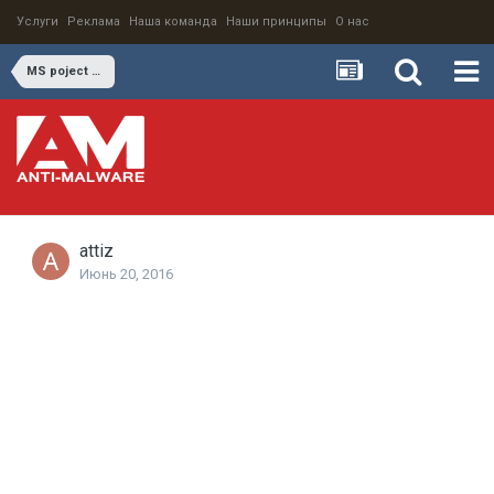
Услуги
Реклама
Наша команда
Наши принципы
О нас
MS poject перестал отвечать после установления десятого виндовс
attiz
Июнь 20, 2016