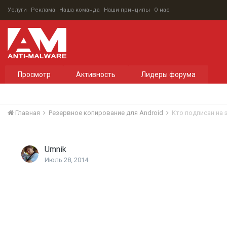
Услуги
Реклама
Наша команда
Наши принципы
О нас
Просмотр
Активность
Лидеры форума
Главная
Резервное копирование для Android
Кто подписан на 
Umnik
Июль 28, 2014