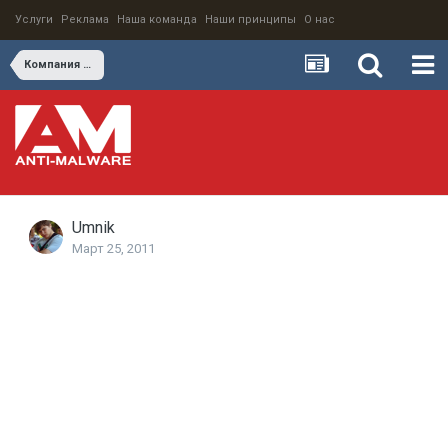
Услуги
Реклама
Наша команда
Наши принципы
О нас
Компания ДинаСофт локализовала антивирусы TrustPort для российских пользователей
Umnik
Март 25, 2011