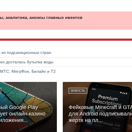
ы, аналитика, анонсы главных ивентов
в из подсанкционных стран
ries досталась бутылка воды
 МТС, МегаФон, Билайн и Т2
НОВОСТЬ
ый Google Play
Фейковые Minecraft и GT
ует онлайн-казино
для Android подписывал
иложения...
жертв на пл...