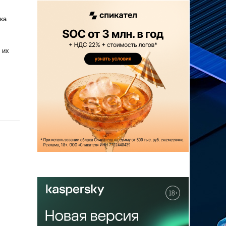
ка
 их