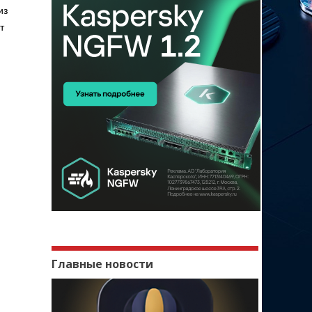
из
т
Главные новости