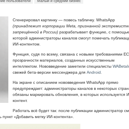
ие пользователи
Малый и средний бизнес
Сгенерировал картинку — повесь табличку. WhatsApp
(принадлежит корпорации Meta, признанной экстремистк
запрещённой в России)
разрабатывает функцию, с помощь
которой администраторы каналов смогут помечать публикац
ИИ-контентом.
Функция, судя по всему, связана с новыми требованиями ЕС
прозрачности материалов, созданных искусственным
интеллектом. Нововведение заметили специалисты
WABetaI
свежей бета-версии мессенджера для
Android
.
На экране с описанием нововведения WhatsApp прямо
предупреждает: администраторы каналов в некоторых стран
обязаны маркировать обновления, в которых используется 
контент.
Работать всё будет так: после публикации администратор с
ь пункт «Добавить метку ИИ-контента».