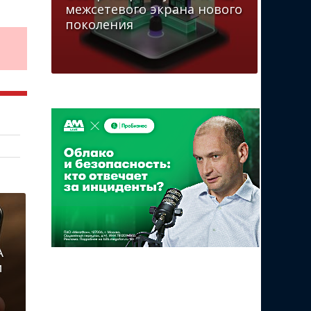
межсетевого экрана нового
поколения
A
и