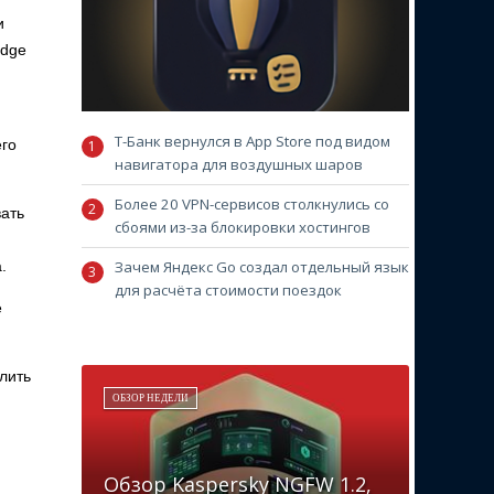
и
edge
Т-Банк вернулся в App Store под видом
его
навигатора для воздушных шаров
Более 20 VPN-сервисов столкнулись со
вать
сбоями из-за блокировки хостингов
Зачем Яндекс Go создал отдельный язык
.
для расчёта стоимости поездок
е
лить
ОБЗОР НЕДЕЛИ
Обзор Kaspersky NGFW 1.2,