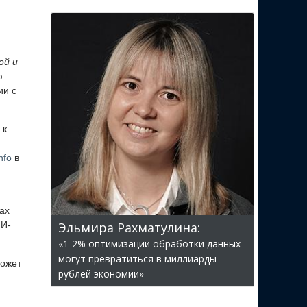
ой и
ю
ии с
 к
nfo
в
ах
ИИ-
Эльмира Рахматулина:
«1-2% оптимизации обработки данных
могут превратиться в миллиарды
может
рублей экономии»