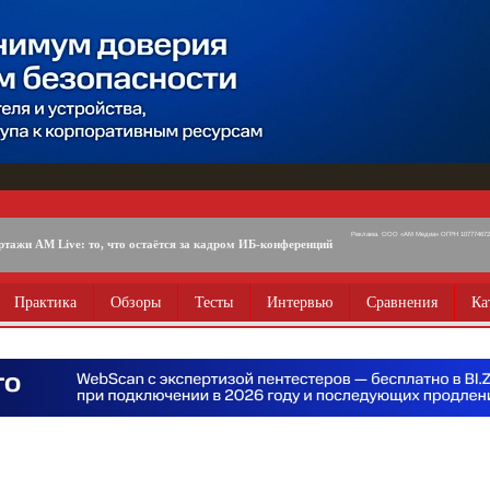
Реклама. ООО «АМ Медиа» ОГРН 1077746725
ртажи AM Live: то, что остаётся за кадром ИБ-конференций
Практика
Обзоры
Тесты
Интервью
Сравнения
Ка