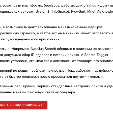
 вокруг сети партнёрских брокеров, работающих с
Yahoo
и другим
ников фигурируют System1 (InfoSpace), FlowSurf, Mnet, AdKnowl
а, а возможность централизованно менять конечный маршрут
рекламную страницу, а завтра тот же механизм может отправлять 
 загрузку вредоносного приложения.
льно. Например, Nautilus Search обещало в описании не отслежи
 допускала сбор IP-адресов и истории поиска. А Search Toggler
осле установки, скрывая свою активность от стандартного анализа
ширений не решит проблему полностью. Пока работают партнёрски
 могут быстро появиться новые проекты под другими именами.
вленных расширений, вернуть стандартные настройки поиска и уда
иданно меняли поисковую систему браузера.
ЩАЯ ГЛАВНАЯ НОВОСТЬ »