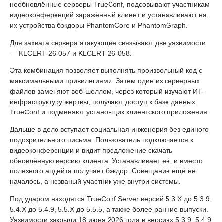
необновлённые серверы TrueConf, подсовывают участникам
видеоконференций заражённый клиент и устанавливают на
их устройства бэкдоры PhantomCore и PhantomGraph.
Для захвата сервера атакующие связывают две уязвимости
— KLCERT-26-057 и KLCERT-26-058.
Эта комбинация позволяет выполнять произвольный код с
максимальными привилегиями. Затем один из серверных
файлов заменяют веб-шеллом, через который изучают ИТ-
инфраструктуру жертвы, получают доступ к базе данных
TrueConf и подменяют установщик клиентского приложения.
Дальше в дело вступает социальная инженерия без единого
подозрительного письма. Пользователь подключается к
видеоконференции и видит предложение скачать
обновлённую версию клиента. Устанавливает её, и вместо
полезного апдейта получает бэкдор. Совещание ещё не
началось, а незваный участник уже внутри системы.
Под ударом находятся TrueConf Server версий 5.3.X до 5.3.9,
5.4.X до 5.4.9, 5.5.X до 5.5.5, а также более ранние выпуски.
Уязвимости закрыли 18 июня 2026 года в версиях 5.3.9, 5.4.9