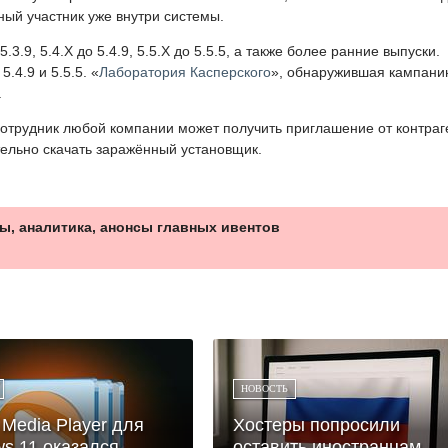
ный участник уже внутри системы.
3.9, 5.4.X до 5.4.9, 5.5.X до 5.5.5, а также более ранние выпуски.
.4.9 и 5.5.5. «
Лаборатория Касперского
», обнаружившая кампани
.
отрудник любой компании может получить приглашение от контраг
тельно скачать заражённый установщик.
ы, аналитика, анонсы главных ивентов
НОВОСТЬ
Media Player для
Хостеры попросили
s 11 оказался
оставить иностранцам