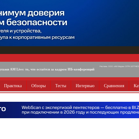
Реклама. ООО «АМ Медиа» ОГРН 1077746725
ртажи AM Live: то, что остаётся за кадром ИБ-конференций
Практика
Обзоры
Тесты
Интервью
Сравнения
Ка