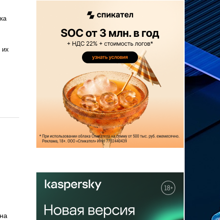
ка
 их
 на