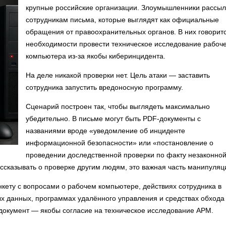
крупные российские организации. Злоумышленники рассы
сотрудникам письма, которые выглядят как официальные
обращения от правоохранительных органов. В них говорит
необходимости провести техническое исследование рабоч
компьютера из-за якобы киберинцидента.
На деле никакой проверки нет. Цель атаки — заставить
сотрудника запустить вредоносную программу.
Сценарий построен так, чтобы выглядеть максимально
убедительно. В письме могут быть PDF-документы с
названиями вроде «уведомление об инциденте
информационной безопасности» или «постановление о
проведении доследственной проверки по факту незаконно
ссказывать о проверке другим людям, это важная часть манипуляц
нкету с вопросами о рабочем компьютере, действиях сотрудника в
ых данных, программах удалённого управления и средствах обхода
 документ — якобы согласие на техническое исследование АРМ.