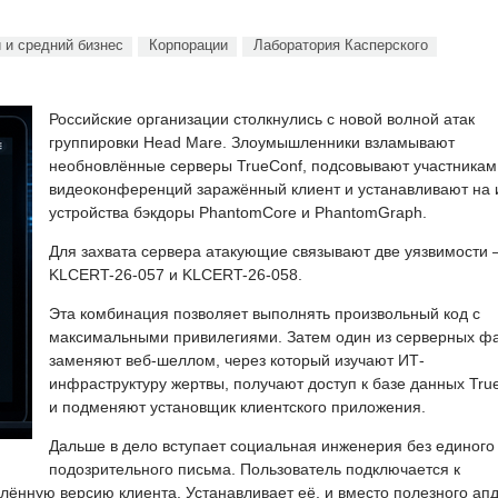
 и средний бизнес
Корпорации
Лаборатория Касперского
Российские организации столкнулись с новой волной атак
группировки Head Mare. Злоумышленники взламывают
необновлённые серверы TrueConf, подсовывают участникам
видеоконференций заражённый клиент и устанавливают на 
устройства бэкдоры PhantomCore и PhantomGraph.
Для захвата сервера атакующие связывают две уязвимости
KLCERT-26-057 и KLCERT-26-058.
Эта комбинация позволяет выполнять произвольный код с
максимальными привилегиями. Затем один из серверных ф
заменяют веб-шеллом, через который изучают ИТ-
инфраструктуру жертвы, получают доступ к базе данных Tru
и подменяют установщик клиентского приложения.
Дальше в дело вступает социальная инженерия без единого
подозрительного письма. Пользователь подключается к
ённую версию клиента. Устанавливает её, и вместо полезного ап