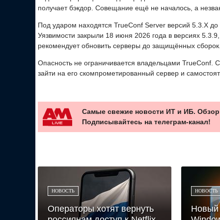
получает бэкдор. Совещание ещё не началось, а незва
Под ударом находятся TrueConf Server версий 5.3.X до 5.
Уязвимости закрыли 18 июня 2026 года в версиях 5.3.9, 5
рекомендует обновить серверы до защищённых сборок
Опасность не ограничивается владельцами TrueConf. С
зайти на его скомпрометированный сервер и самостоя
Самые свежие новости ИТ и ИБ. Обзор
Подписывайтесь на телеграм-канал!
НОВОСТЬ
НОВОСТЬ
Операторы хотят вернуть
Новый 
россиянам доступ к Netflix
Window