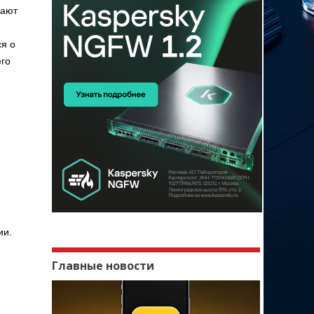
лают
ся о
его
й
ии.
Главные новости