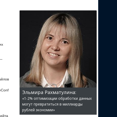
их
 —
айлов
eConf
Эльмира Рахматулина:
«1-2% оптимизации обработки данных
могут превратиться в миллиарды
рублей экономии»
дейта