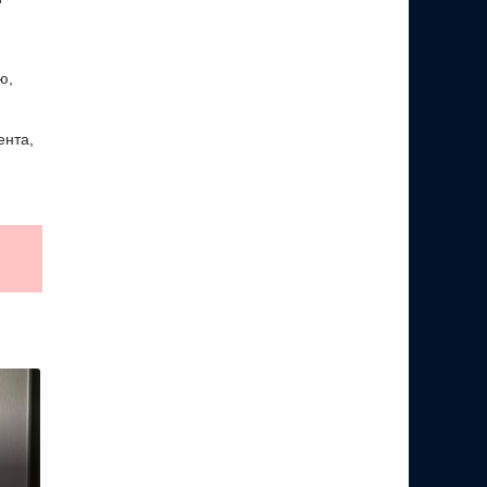
ю,
ента,