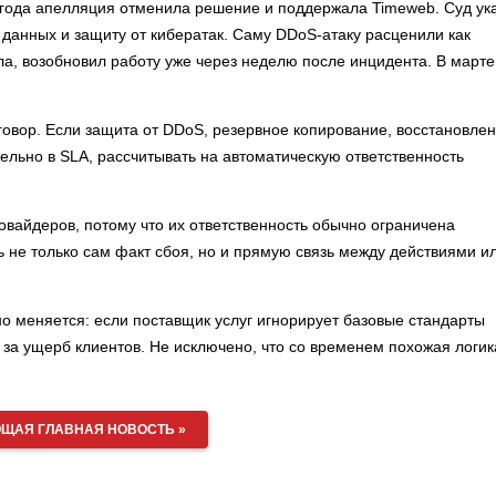
5 года апелляция отменила решение и поддержала Timeweb. Суд ук
 данных и защиту от кибератак. Саму DDoS-атаку расценили как
ла, возобновил работу уже через неделю после инцидента. В марте
говор. Если защита от DDoS, резервное копирование, восстановле
ельно в SLA, рассчитывать на автоматическую ответственность
овайдеров, потому что их ответственность обычно ограничена
ь не только сам факт сбоя, но и прямую связь между действиями и
но меняется: если поставщик услуг игнорирует базовые стандарты
 за ущерб клиентов. Не исключено, что со временем похожая логик
ЩАЯ ГЛАВНАЯ НОВОСТЬ »