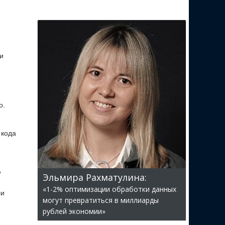
и
о.
 кода
ю
Эльмира Рахматулина:
«1-2% оптимизации обработки данных
ли
могут превратиться в миллиарды
рублей экономии»