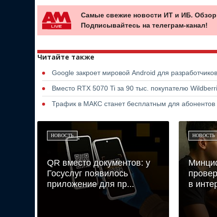
Самые свежие новости ИТ и ИБ. Обзор
Подписывайтесь на телеграм-канал!
Читайте также
Google закроет мировой Android для разработчико
Вместо RTX 5070 Ti за 90 тыс. покупателю Wildber
Трафик в МАКС станет бесплатным для абонентов
НОВОСТЬ
НОВОСТЬ
QR вместо документов: у
Минци
Госуслуг появилось
провер
приложение для пр...
в инте