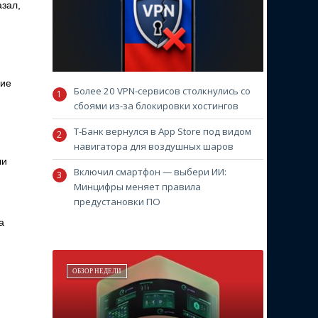
азал,
ние
Более 20 VPN-сервисов столкнулись со
сбоями из-за блокировки хостингов
Т-Банк вернулся в App Store под видом
навигатора для воздушных шаров
ли
Включил смартфон — выбери ИИ:
Минцифры меняет правила
предустановки ПО
а
ОБЗОР НЕДЕЛИ