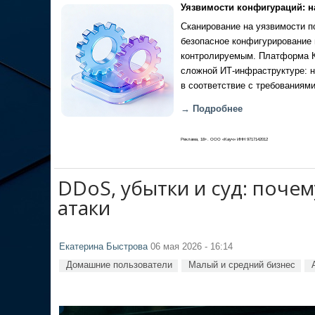
Уязвимости конфигураций: н
Сканирование на уязвимости по
безопасное конфигурирование 
контролируемым. Платформа Ка
сложной ИТ-инфраструктуре: н
в соответствие с требованиями
→ Подробнее
Реклама, 18+. ООО «Кауч» ИНН 9717142012
DDoS, убытки и суд: почем
атаки
Екатерина Быстрова
06 мая 2026 - 16:14
Домашние пользователи
Малый и средний бизнес