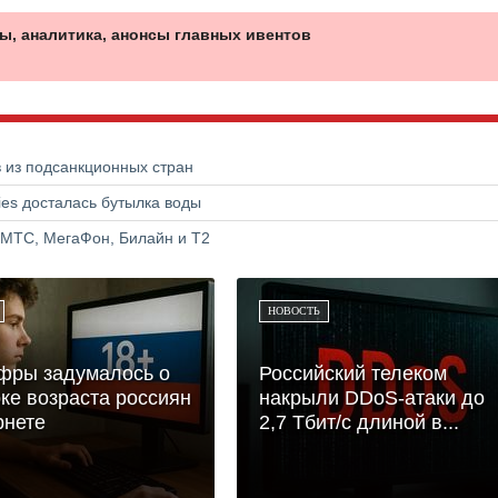
ы, аналитика, анонсы главных ивентов
в из подсанкционных стран
ries досталась бутылка воды
 МТС, МегаФон, Билайн и Т2
НОВОСТЬ
фры задумалось о
Российский телеком
ке возраста россиян
накрыли DDoS-атаки до
рнете
2,7 Тбит/с длиной в...