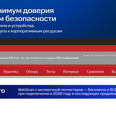
Реклама. ООО «АМ Медиа» ОГРН 1077746725
ртажи AM Live: то, что остаётся за кадром ИБ-конференций
Практика
Обзоры
Тесты
Интервью
Сравнения
Ка