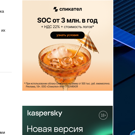
ка
 их
ами