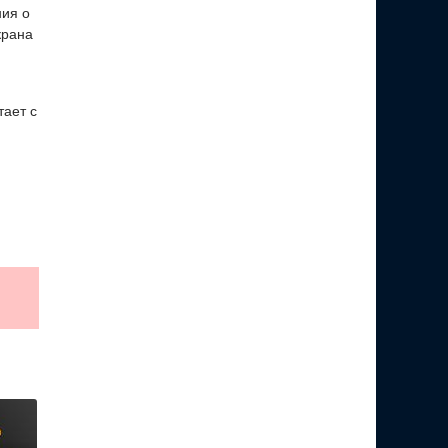
ния о
крана
тает с