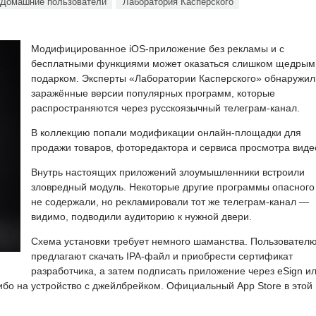
Домашние пользователи
Лаборатория Касперского
Модифицированное iOS-приложение без рекламы и с
бесплатными функциями может оказаться слишком щедрым
подарком. Эксперты «Лаборатории Касперского» обнаружил
заражённые версии популярных программ, которые
распространяются через русскоязычный телеграм-канал.
В коллекцию попали модификации онлайн-площадки для
продажи товаров, фоторедактора и сервиса просмотра виде
Внутрь настоящих приложений злоумышленники встроили
зловредный модуль. Некоторые другие программы опасного
не содержали, но рекламировали тот же телеграм-канал —
видимо, подводили аудиторию к нужной двери.
Схема установки требует немного шаманства. Пользовател
предлагают скачать IPA-файл и приобрести сертификат
разработчика, а затем подписать приложение через eSign и
либо на устройство с джейлбрейком. Официальный App Store в этой