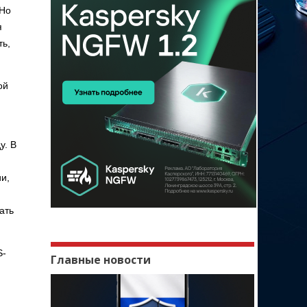
 Но
я
ть,
ой
у. В
и,
ать
S-
Главные новости