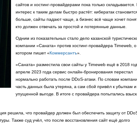
сайтов и хостинг-провайдерами пока только складывается.
интерес к таким делам быстро растёт: кибератак становитс
больше, сайты падают чаще, а бизнес всё чаще хочет поня
кто должен отвечать за простой и потерянные данные.
Одним из показательных стало дело казанской туристическ
компании «Саната» против хостинг-провайдера Timeweb, о
котором пишет «
Коммерсантъ
».
«Саната» разместила свои сайты у Timeweb ещё в 2018 год
апреле 2023 года сервис онлайн-бронирования перестал
нормально работать после DDoS-атаки. По словам компани
часть данных была утеряна, а сам сбой привёл к убыткам и
упущенной выгоде. В итоге с провайдера попытались взыск
нция решила, что провайдер должен был обеспечить защиту от DDo
уры. Также суд учёл, что после восстановления сайт ещё долго