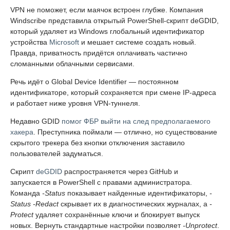
VPN не поможет, если маячок встроен глубже. Компания
Windscribe представила открытый PowerShell-скрипт deGDID,
который удаляет из Windows глобальный идентификатор
устройства
Microsoft
и мешает системе создать новый.
Правда, приватность придётся оплачивать частично
сломанными облачными сервисами.
Речь идёт о Global Device Identifier — постоянном
идентификаторе, который сохраняется при смене IP-адреса
и работает ниже уровня VPN-туннеля.
Недавно GDID
помог ФБР выйти на след предполагаемого
хакера
. Преступника поймали — отлично, но существование
скрытого трекера без кнопки отключения заставило
пользователей задуматься.
Скрипт
deGDID
распространяется через GitHub и
запускается в PowerShell с правами администратора.
Команда
-Status
показывает найденные идентификаторы,
-
Status -Redact
скрывает их в диагностических журналах, а
-
Protect
удаляет сохранённые ключи и блокирует выпуск
новых. Вернуть стандартные настройки позволяет
-Unprotect
.