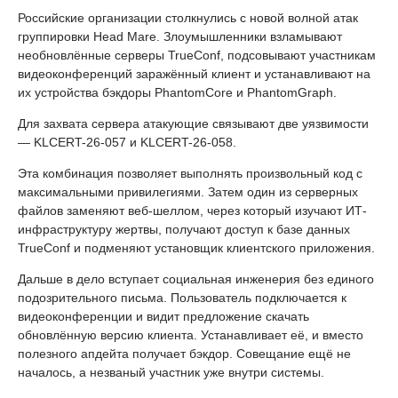
Российские организации столкнулись с новой волной атак
группировки Head Mare. Злоумышленники взламывают
необновлённые серверы TrueConf, подсовывают участникам
видеоконференций заражённый клиент и устанавливают на
их устройства бэкдоры PhantomCore и PhantomGraph.
Для захвата сервера атакующие связывают две уязвимости
— KLCERT-26-057 и KLCERT-26-058.
Эта комбинация позволяет выполнять произвольный код с
максимальными привилегиями. Затем один из серверных
файлов заменяют веб-шеллом, через который изучают ИТ-
инфраструктуру жертвы, получают доступ к базе данных
TrueConf и подменяют установщик клиентского приложения.
Дальше в дело вступает социальная инженерия без единого
подозрительного письма. Пользователь подключается к
видеоконференции и видит предложение скачать
обновлённую версию клиента. Устанавливает её, и вместо
полезного апдейта получает бэкдор. Совещание ещё не
началось, а незваный участник уже внутри системы.