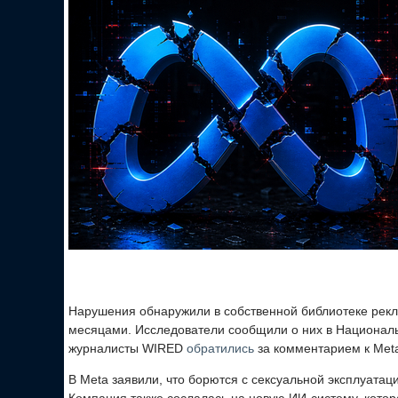
Нарушения обнаружили в собственной библиотеке рек
месяцами. Исследователи сообщили о них в Национал
журналисты WIRED
обратились
за комментарием к Meta
В Meta заявили, что борются с сексуальной эксплуатац
Компания также сослалась на новую ИИ-систему, котор