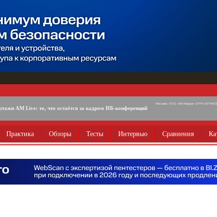
Реклама. ООО «АМ Медиа» ОГРН 1077746725
ртажи AM Live: то, что остаётся за кадром ИБ-конференций
Практика
Обзоры
Тесты
Интервью
Сравнения
Ка