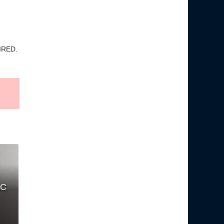
IRED.
АС