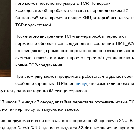
него может постепенно умирать TCP. По версии
исследователей, проблема связана с переполнением 32-
битного счётчика времени в ядре XNU, который использует
TCP-подсистемой.
После этого внутренние TCP-таймеры якобы перестают
нормально обновляться, соединения в состоянии TIME_WA
не очищаются, временные порты постепенно заканчиваютс
система в какой-то момент просто перестаёт устанавливать
новые TCP-соединения.
При этом ping может продолжать работать, что делает сбой
особенно странным. В Photon
пишут
, что заметили аномал
зуются для мониторинга iMessage-сервисов.
 17 часов 2 минут 47 секунд аптайма перестала открывать новые T
 но таймер, по сути, запускался заново.
ние на двух машинах и связали его с переменной tcp_now в XNU. В
од ядра Darwin/XNU, где используются 32-битные значения времен