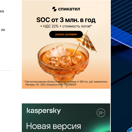
ка
 их