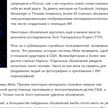
запрещена в России, как и её соцсети ниже)
снова показал
себя во всей красе. За девять месяцев на Facebook, Instagr
Messenger и Threads появилось более 50 платных объявлен
сексуализированными изображениями несовершеннолетних,
том числе созданными с помощью ИИ.
Некоторые объявления крутились ещё в начале августа,
выяснили исследователи Tech Transparency Project (TTP).
Речь не о публикациях случайных пользователей, затерявши
ленте. Это реклама, которую системы Meta проверили, одо
и показали аудитории в США, Великобритании и более чем
десяти странах Европы. Отдельные объявления увидели
несколько тысяч человек. Часть из них вела на сервисы для
раздевания людей на фотографиях и приложения с ИИ-
порнографией.
ламы Meta. Причём некоторые материалы спокойно лежали там
ьный центр помощи пропавшим и эксплуатируемым детям США, а
. Только после этого компания удалила объявления.
ией, а большинство найденных объявлений якобы почти никто не у
ая должна отсеивать запрещённую рекламу ещё при загрузке. Вот