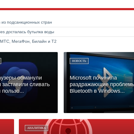
в из подсанкционных стран
ries досталась бутылка воды
 МТС, МегаФон, Билайн и Т2
НОВОСТЬ
аузеры обманули
Microsoft починила
и заставили сливать
раздражающие проблем
 пользо...
Bluetooth в Windows...
АНАЛИТИКА