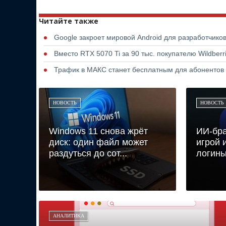
Читайте также
Google закроет мировой Android для разработчико
Вместо RTX 5070 Ti за 90 тыс. покупателю Wildber
Трафик в МАКС станет бесплатным для абонентов
НОВОСТЬ
НОВОСТЬ
Windows 11 снова жрёт
ИИ-бр
диск: один файл может
игрой 
раздуться до сот...
логины
АНАЛИТИКА