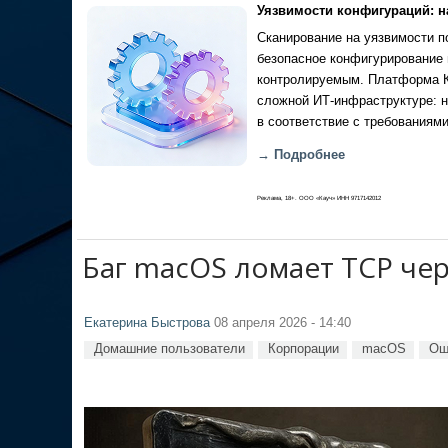
Уязвимости конфигураций: н
Сканирование на уязвимости по
безопасное конфигурирование 
контролируемым. Платформа Ка
сложной ИТ-инфраструктуре: н
в соответствие с требованиями
→ Подробнее
Реклама, 18+. ООО «Кауч» ИНН 9717142012
Баг macOS ломает TCP чер
Екатерина Быстрова
08 апреля 2026 - 14:40
Домашние пользователи
Корпорации
macOS
Ош