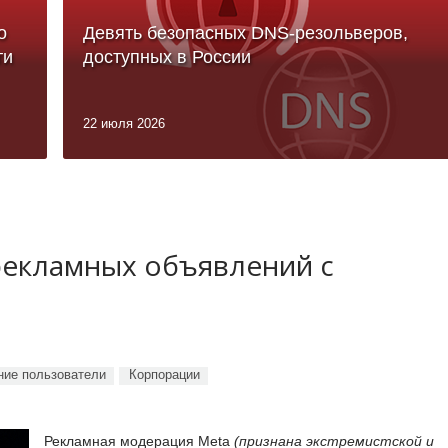
о
Девять безопасных DNS-резольверов,
ти
доступных в России
22 июля 2026
рекламных объявлений с
ие пользователи
Корпорации
Рекламная модерация Meta
(признана экстремистской и