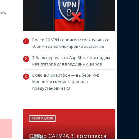
ать
Более 20 VPN-сервисов столкнулись со
сбоями из-за блокировки хостингов
Т-Банк вернулся в App Store под видом
навигатора для воздушных шаров
Включил смартфон — выбери ИИ:
Минцифры меняет правила
предустановки ПО
ОБЗОР НЕДЕЛИ
Обзор САКУРА 3, комплекса