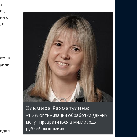
а
am,
ий с
 в
хся в
брили
Эльмира Рахматулина:
«1-2% оптимизации обработки данных
могут превратиться в миллиарды
рублей экономии»
видел.