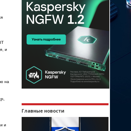
ся
IT
я, и
ию на
CP-
Главные новости
и и