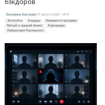
бэкдоров
Екатерина Быстрова
07 августа 2026 - 19:57
Эксплойты
Бэкдоры
Уязвимости программ
Малый и средний бизнес
Корпорации
Лаборатория Касперского