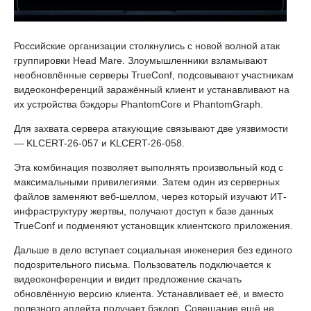
Российские организации столкнулись с новой волной атак
группировки Head Mare. Злоумышленники взламывают
необновлённые серверы TrueConf, подсовывают участникам
видеоконференций заражённый клиент и устанавливают на
их устройства бэкдоры PhantomCore и PhantomGraph.
Для захвата сервера атакующие связывают две уязвимости
— KLCERT-26-057 и KLCERT-26-058.
Эта комбинация позволяет выполнять произвольный код с
максимальными привилегиями. Затем один из серверных
файлов заменяют веб-шеллом, через который изучают ИТ-
инфраструктуру жертвы, получают доступ к базе данных
TrueConf и подменяют установщик клиентского приложения.
Дальше в дело вступает социальная инженерия без единого
подозрительного письма. Пользователь подключается к
видеоконференции и видит предложение скачать
обновлённую версию клиента. Устанавливает её, и вместо
полезного апдейта получает бэкдор. Совещание ещё не