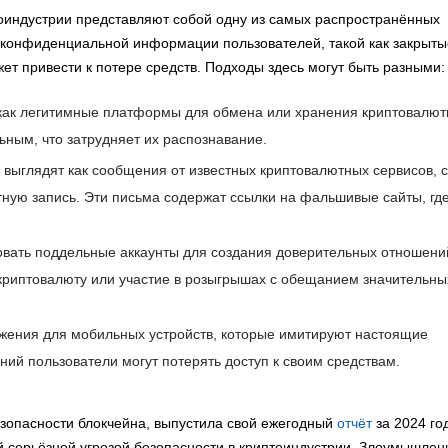
оиндустрии представляют собой одну из самых распространённых
конфиденциальной информации пользователей, такой как закрыты
ет привести к потере средств. Подходы здесь могут быть разными:
как легитимные платформы для обмена или хранения криптовалют
ьным, что затрудняет их распознавание.
выглядят как сообщения от известных криптовалютных сервисов, с
тную запись. Эти письма содержат ссылки на фальшивые сайты, гд
овать поддельные аккаунты для создания доверительных отношени
 криптовалюту или участие в розыгрышах с обещанием значительны
ения для мобильных устройств, которые имитируют настоящие
ний пользователи могут потерять доступ к своим средствам.
езопасности блокчейна, выпустила свой ежегодный
отчёт
за 2024 го
й серьёзной угрозой безопасности в криптоиндустрии. Злоумышлен