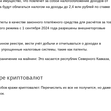
ак имущество, что повлечёт за собой налогообложение доходов от
 будут облагаться налогом на доходы до 2,4 млн рублей по ставке
юты в качестве законного платёжного средства для расчётов за то
вого режима с 1 сентября 2024 года разрешены внешнеторговые
ном реестре, вести учёт добычи и отчитываться о доходах в
 упрощенные налоговые системы, такие как патенты.
граничение на майнинг. Это касается республик Северного Кавказа,
ре криптовалют
бов кражи криптовалют. Перечислить их все не получится, но даже
ок.