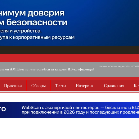
Реклама. ООО «АМ Медиа» ОГРН 1077746725
ртажи AM Live: то, что остаётся за кадром ИБ-конференций
Практика
Обзоры
Тесты
Интервью
Сравнения
Ка