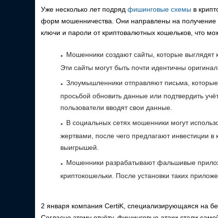
Уже несколько лет подряд
фишинговые схемы
в крипт
форм мошенничества. Они направлены на получение 
ключи и пароли от криптовалютных кошельков, что мож
Мошенники создают сайты, которые выглядят 
Эти сайты могут быть почти идентичны оригинал
Злоумышленники отправляют письма, которые 
просьбой обновить данные или подтвердить учё
пользователи вводят свои данные.
В социальных сетях мошенники могут использ
жертвами, после чего предлагают инвестиции в
выигрышей.
Мошенники разрабатывают фальшивые прилож
криптокошельки. После установки таких приложе
2 января компания CertiK, специализирующаяся на б
Согласно этому отчёту, фишинговые атаки стали само