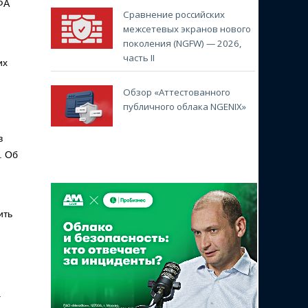
ФА
Сравнение российских
межсетевых экранов нового
поколения (NGFW) — 2026,
часть II
их
Обзор «Аттестованного
публичного облака NGENIX»
в
. Об
ить
.