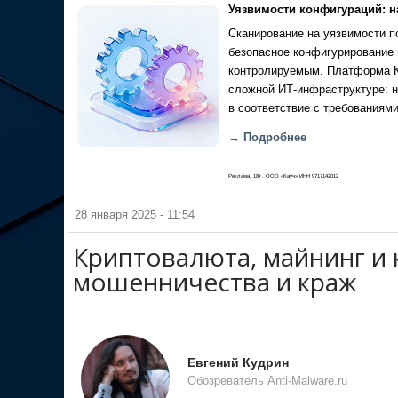
Уязвимости конфигураций: н
Сканирование на уязвимости по
безопасное конфигурирование 
контролируемым. Платформа Ка
сложной ИТ-инфраструктуре: н
в соответствие с требованиями
→ Подробнее
Реклама, 18+. ООО «Кауч» ИНН 9717142012
28 января 2025 - 11:54
Криптовалюта, майнинг и 
мошенничества и краж
Евгений Кудрин
Обозреватель Anti-Malware.ru