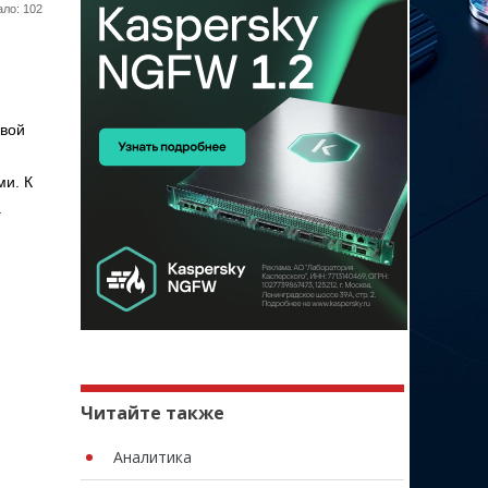
ло: 102
овой
ми. К
.
Читайте также
Аналитика