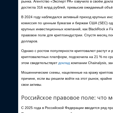
рынка. Агентство «Эксперт РА» озвучило в своём докл
достигла 316 млрд рублей, превысив ожидаемый объё
В 2024 году наблюдался активный приход крупных инс
комиссия по ценным бумагам и биржам США (SEC) одо
крупных инвестиционных компаний, как BlackRock и F
правовое поле для криптоиндустрии. Спустя месяц п
долларов.
Однако с ростом популярности криптовалют растут и р
криптовалютных платформ, подскочила на 21 % по ср
этом свидетельствует
доклад
компании Chainalysis, 
Мошеннические схемы, нацеленные на кражу криптова
причине, если вы решили войти на этот рынок, крайн
свои активы.
Российское правовое поле: что м
С 2025 года в Российской Федерации вводится ряд пр