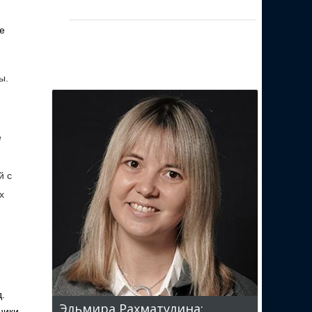
е
ы.
е
й с
х
д.
Эльмира Рахматулина:
ники