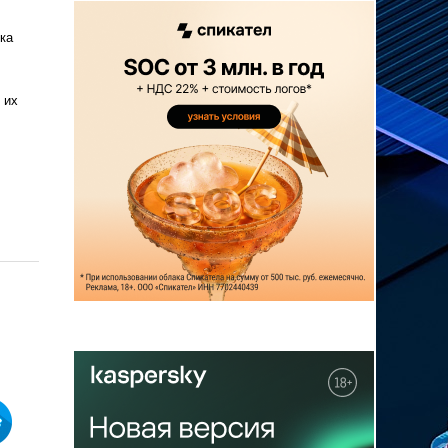
ка
 их