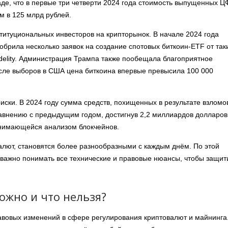
аде, что в первые три четверти 2024 года стоимость выпущенных Ц
м в 125 млрд рублей.
титуциональных инвесторов на крипторынок. В начале 2024 года
брила несколько заявок на создание спотовых биткоин-ETF от так
idelity. Администрация Трампа также пообещала благоприятное
осле выборов в США цена биткоина впервые превысила 100 000
иски. В 2024 году сумма средств, похищенных в результате взломо
авнению с предыдущим годом, достигнув 2,2 миллиардов долларов
занимающейся анализом блокчейнов.
лют, становятся более разнообразными с каждым днём. По этой
е важно понимать все технические и правовые нюансы, чтобы защит
ожно и что нельзя?
авовых изменений в сфере регулирования криптовалют и майнинга